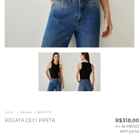
Início
>
Roupas
>
BÁSICOS
REGATA CECI PRETA
R$318,00
6
x de
R$53,00
sem juros