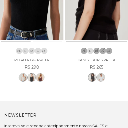
PP
P
M
G
GG
PP
P
M
G
GG
REGATA GIU PRETA
CAMISETA IRIS PRETA
R$ 298
R$ 265
NEWSLETTER
Inscreva-se e receba antecipadamente nossas SALES e