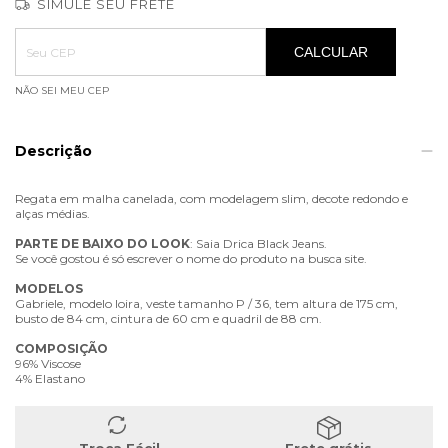
SIMULE SEU FRETE
Entregas para o CEP:
ALTERAR CEP
CALCULAR
NÃO SEI MEU CEP
Descrição
Regata em malha canelada, com modelagem slim, decote redondo e
alças médias.
PARTE
DE
BAIXO
DO
LOOK
: Saia Drica Black Jeans.
Se você gostou é só escrever o nome do produto na busca site.
MODELOS
Gabriele, modelo loira, veste tamanho P / 36, tem altura de 175 cm,
busto de 84 cm, cintura de 60 cm e quadril de 88 cm.
COMPOSIÇÃO
96% Viscose
4% Elastano