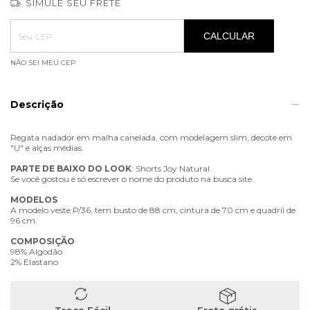
SIMULE SEU FRETE
Entregas para o CEP:
ALTERAR CEP
CALCULAR
NÃO SEI MEU CEP
Descrição
Regata nadador em malha canelada, com modelagem slim, decote em
"U" e alças médias.
PARTE
DE
BAIXO
DO
LOOK
: Shorts Joy Natural.
Se você gostou é só escrever o nome do produto na busca site.
MODELOS
A modelo veste P/36, tem busto de 88 cm, cintura de 70 cm e quadril de
96 cm.
COMPOSIÇÃO
98% Algodão
2% Elastano