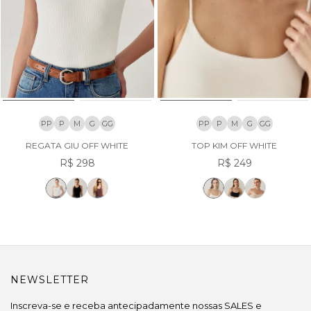
PP
P
M
G
GG
PP
P
M
G
GG
REGATA GIU OFF WHITE
TOP KIM OFF WHITE
R$ 298
R$ 249
NEWSLETTER
Inscreva-se e receba antecipadamente nossas SALES e