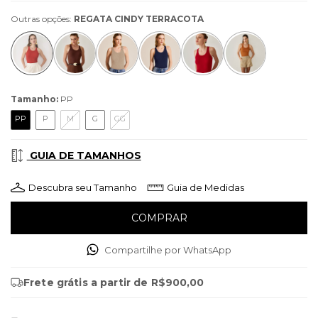
Outras opções:
REGATA CINDY TERRACOTA
Tamanho:
PP
PP
P
M
G
GG
GUIA DE TAMANHOS
Descubra seu Tamanho
Guia de Medidas
Compartilhe por WhatsApp
Frete grátis
a partir de
R$900,00