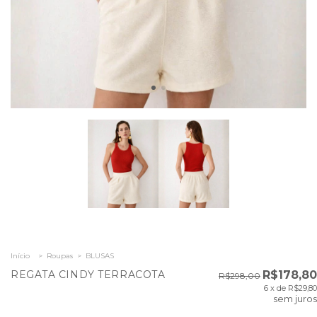
Início
>
Roupas
>
BLUSAS
REGATA CINDY TERRACOTA
R$178,80
R$298,00
6
x de
R$29,80
sem juros