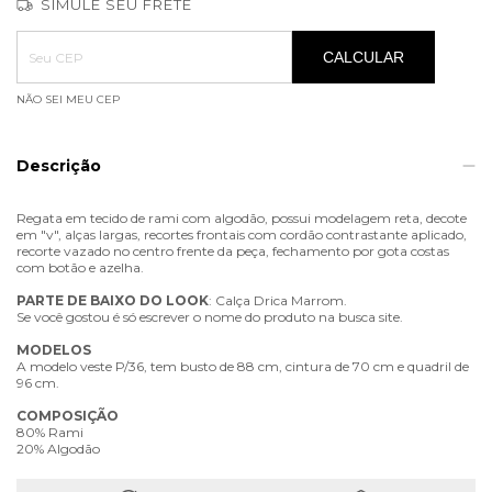
SIMULE SEU FRETE
Entregas para o CEP:
ALTERAR CEP
CALCULAR
NÃO SEI MEU CEP
Descrição
Regata em tecido de rami com algodão, possui modelagem reta, decote
em "v", alças largas, recortes frontais com cordão contrastante aplicado,
recorte vazado no centro frente da peça, fechamento por gota costas
com botão e azelha.
PARTE
DE
BAIXO
DO
LOOK
: Calça Drica Marrom.
Se você gostou é só escrever o nome do produto na busca site.
MODELOS
A modelo veste P/36, tem busto de 88 cm, cintura de 70 cm e quadril de
96 cm.
COMPOSIÇÃO
80% Rami
20% Algodão