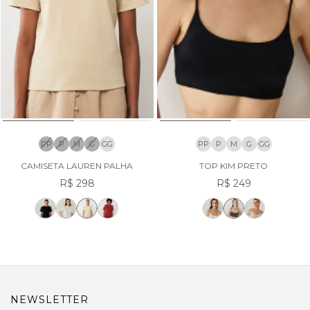
PP
P
M
G
GG
PP
P
M
G
GG
CAMISETA LAUREN PALHA
TOP KIM PRETO
R$ 298
R$ 249
NEWSLETTER