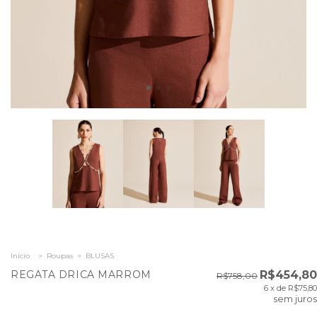
Início
>
Roupas
>
BLUSAS
REGATA DRICA MARROM
R$454,80
R$758,00
6
x de
R$75,80
sem juros