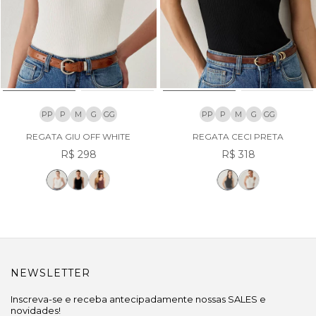
PP
P
M
G
GG
PP
P
M
G
GG
REGATA GIU OFF WHITE
REGATA CECI PRETA
R$ 298
R$ 318
NEWSLETTER
Inscreva-se e receba antecipadamente nossas SALES e
novidades!