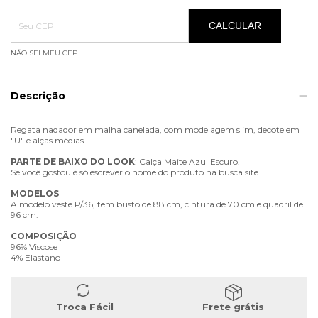
Entregas para o CEP:
ALTERAR CEP
CALCULAR
NÃO SEI MEU CEP
Descrição
Regata nadador em malha canelada, com modelagem slim, decote em
"U" e alças médias.
PARTE
DE
BAIXO
DO
LOOK
: Calça Maite Azul Escuro.
Se você gostou é só escrever o nome do produto na busca site.
MODELOS
A modelo veste P/36, tem busto de 88 cm, cintura de 70 cm e quadril de
96 cm.
COMPOSIÇÃO
96% Viscose
4% Elastano
Troca Fácil
Frete grátis