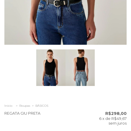
Início
>
Roupas
>
BÁSICOS
REGATA GIU PRETA
R$298,00
6
x de
R$49,67
sem juros