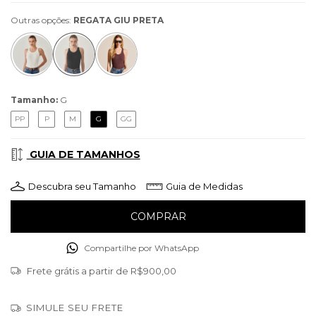
Outras opções:
REGATA GIU PRETA
Tamanho:
G
PP
P
M
G
GG
GUIA DE TAMANHOS
Descubra seu Tamanho
Guia de Medidas
Compartilhe por WhatsApp
Frete grátis
a partir de
R$900,00
SIMULE SEU FRETE