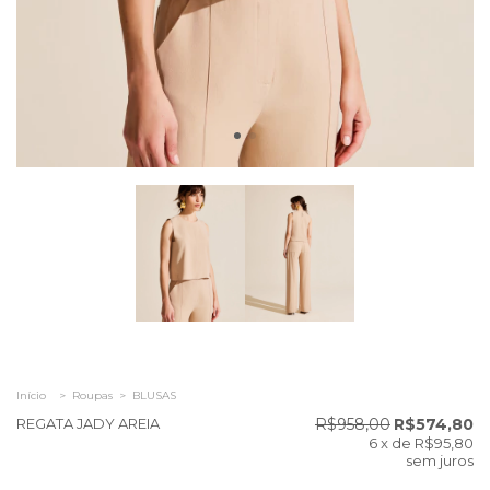
Início
>
Roupas
>
BLUSAS
REGATA JADY AREIA
R$958,00
R$574,80
6
x de
R$95,80
sem juros