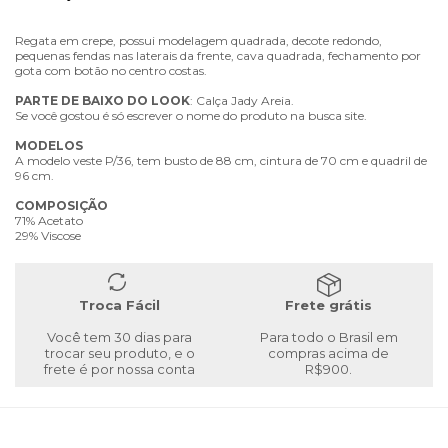
Regata em crepe, possui modelagem quadrada, decote redondo,
pequenas fendas nas laterais da frente, cava quadrada, fechamento por
gota com botão no centro costas.
PARTE
DE
BAIXO
DO
LOOK
: Calça Jady Areia.
Se você gostou é só escrever o nome do produto na busca site.
MODELOS
A modelo veste P/36, tem busto de 88 cm, cintura de 70 cm e quadril de
96 cm.
COMPOSIÇÃO
71% Acetato
29% Viscose
Troca Fácil
Frete grátis
Você tem 30 dias para
Para todo o Brasil em
trocar seu produto, e o
compras acima de
frete é por nossa conta
R$900.