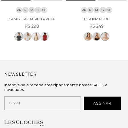
PP
P
M
G
GG
PP
P
M
G
GG
CAMISETA LAUREN PRETA
TOP KIM NUDE
R$ 298
R$ 249
NEWSLETTER
Inscreva-se e receba antecipadamente nossas SALES e
novidades!