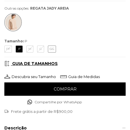
Outras opções:
REGATA JADY AREIA
Tamanho:
P
PP
P
M
G
GG
GUIA DE TAMANHOS
Descubra seu Tamanho
Guia de Medidas
Compartilhe por WhatsApp
Frete grátis
a partir de
R$900,00
Descrição