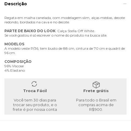
Descrição
Regata em malha canelada, com modelagem slim, alças médias, decote
redondo, bordados na cava e no decote.
PARTE
DE
BAIXO
DO
LOOK
: Calça Stella Off White.
Se você gostou é só escrever o nome do produto na busca site.
MODELOS
A modelo veste P/36, tem busto de 88 cm, cintura de 70 cm e quadril de
96 cm.
COMPOSIÇÃO
96% Viscose
4% Elastano
Troca Fácil
Frete grátis
Você tem 30 dias para
Para todo o Brasil em
trocar seu produto, e o
compras acima de
frete é por nossa conta
R$900.