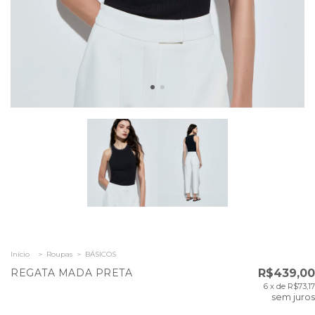
Início
>
Roupas
>
BÁSICOS
REGATA MADA PRETA
R$439,00
6
x de
R$73,17
sem juros