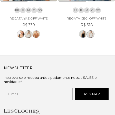
PP
P
M
G
GG
PP
P
M
G
GG
REGATA YAZ OFF WHITE
REGATA CECI OFF WHITE
R$ 339
R$ 318
NEWSLETTER
Inscreva-se e receba antecipadamente nossas SALES e
novidades!