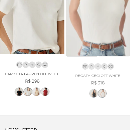
PP
P
M
G
GG
PP
P
M
G
GG
CAMISETA LAUREN OFF WHITE
REGATA CECI OFF WHITE
R$ 298
R$ 318
NEWSLETTER