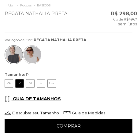
Início
>
Roupas
>
BÁSICOS
REGATA NATHALIA PRETA
R$ 298,00
6
x de
R$49,67
sem juros
Variação de Cor:
REGATA NATHALIA PRETA
Tamanho:
P
PP
P
M
G
GG
GUIA DE TAMANHOS
Descubra seu Tamanho
Guia de Medidas