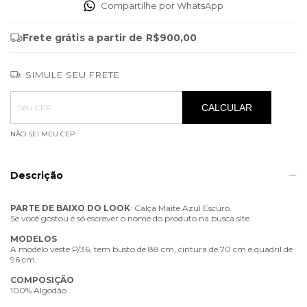
Compartilhe por WhatsApp
Frete grátis
a partir de
R$900,00
SIMULE SEU FRETE
Entregas para o CEP:
ALTERAR CEP
CALCULAR
NÃO SEI MEU CEP
Descrição
PARTE
DE
BAIXO
DO
LOOK
: Calça Maite Azul Escuro.
Se você gostou é só escrever o nome do produto na busca site.
MODELOS
A modelo veste P/36, tem busto de 88 cm, cintura de 70 cm e quadril de
96 cm.
COMPOSIÇÃO
100% Algodão