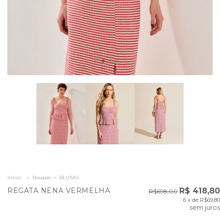
Início
>
Roupas
>
BLUSAS
REGATA NENA VERMELHA
R$ 418,80
R$698,00
6
x de
R$69,80
sem juros