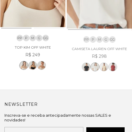
PP
P
M
G
GG
PP
P
M
G
GG
TOP KIM OFF WHITE
CAMISETA LAUREN OFF WHITE
R$ 249
R$ 298
NEWSLETTER
Inscreva-se e receba antecipadamente nossas SALES e
novidades!