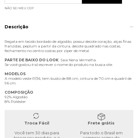
NÃO SEI MEU CEP
Descrição
Regata em tecido bordado de algodão, possui decote coração, alças finas
franzidas, peplum a partir da cintura, decote quadrado nas costas,
fechamento no centro costas por zíper de metal.
PARTE
DE
BAIXO
DO
LOOK
: Saia Nena Vermelha.
Se você gostou é só escrever o nome do produto na busca site.
MODELOS
A modelo veste P/36, tem busto de 88 cm, cintura de 70 cm e quadril de
96 cm.
COMPOSIÇÃO
92% Algodão
8% Poliéster
Troca Fácil
Frete grátis
Você tem 30 dias para
Para todo o Brasil em
trocar seu produto, e o
compras acima de