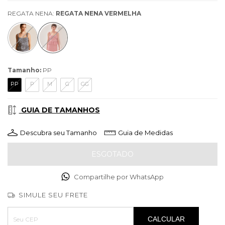
REGATA NENA:
REGATA NENA VERMELHA
Tamanho:
PP
PP
P
M
G
GG
GUIA DE TAMANHOS
Descubra seu Tamanho
Guia de Medidas
Compartilhe por WhatsApp
SIMULE SEU FRETE
Entregas para o CEP:
ALTERAR CEP
CALCULAR