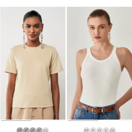
PP
P
M
G
GG
PP
P
M
G
GG