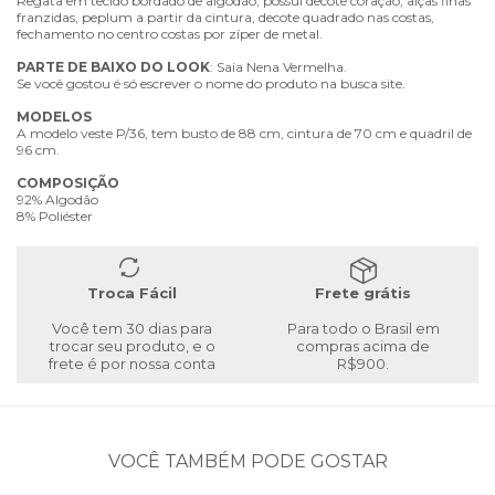
Regata em tecido bordado de algodão, possui decote coração, alças finas
franzidas, peplum a partir da cintura, decote quadrado nas costas,
fechamento no centro costas por zíper de metal.
PARTE
DE
BAIXO
DO
LOOK
: Saia Nena Vermelha.
Se você gostou é só escrever o nome do produto na busca site.
MODELOS
A modelo veste P/36, tem busto de 88 cm, cintura de 70 cm e quadril de
96 cm.
COMPOSIÇÃO
92% Algodão
8% Poliéster
Troca Fácil
Frete grátis
Você tem 30 dias para
Para todo o Brasil em
trocar seu produto, e o
compras acima de
frete é por nossa conta
R$900.
VOCÊ TAMBÉM PODE GOSTAR