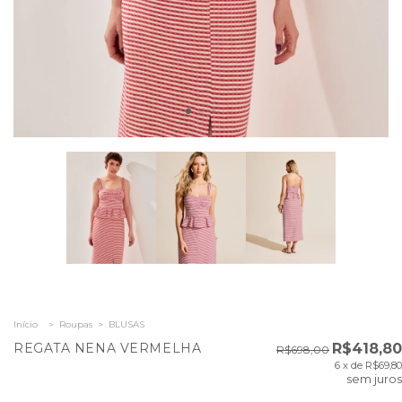
Início
>
Roupas
>
BLUSAS
REGATA NENA VERMELHA
R$418,80
R$698,00
6
x de
R$69,80
sem juros