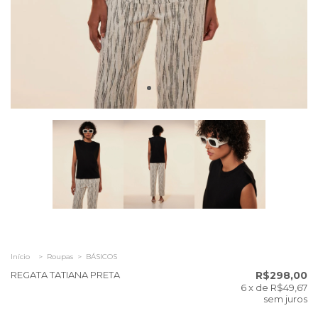
Início
>
Roupas
>
BÁSICOS
REGATA TATIANA PRETA
R$298,00
6
x de
R$49,67
sem juros