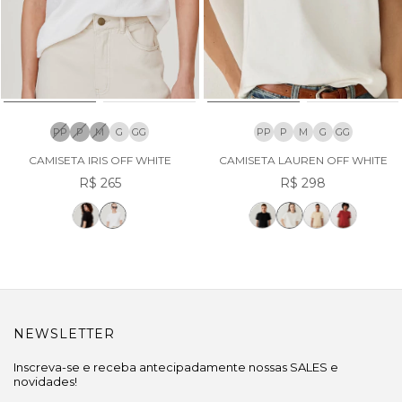
PP
P
M
G
GG
PP
P
M
G
GG
CAMISETA IRIS OFF WHITE
CAMISETA LAUREN OFF WHITE
R$ 265
R$ 298
NEWSLETTER
Inscreva-se e receba antecipadamente nossas SALES e
novidades!