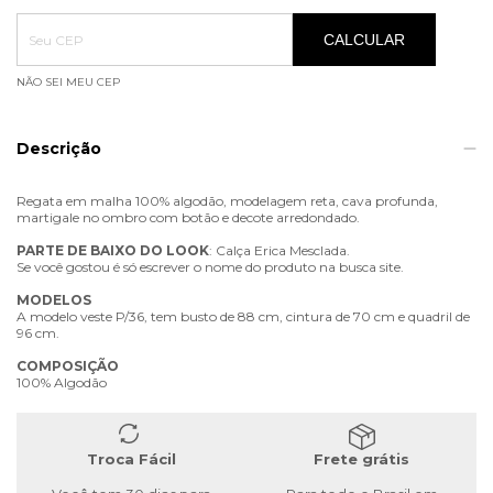
Entregas para o CEP:
ALTERAR CEP
CALCULAR
NÃO SEI MEU CEP
Descrição
Regata em malha 100% algodão, modelagem reta, cava profunda,
martigale no ombro com botão e decote arredondado.
PARTE
DE
BAIXO
DO
LOOK
: Calça Erica Mesclada.
Se você gostou é só escrever o nome do produto na busca site.
MODELOS
A modelo veste P/36, tem busto de 88 cm, cintura de 70 cm e quadril de
96 cm.
COMPOSIÇÃO
100% Algodão
Troca Fácil
Frete grátis