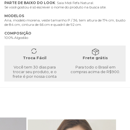
PARTE
DE
BAIXO
DO
LOOK
: Saia Midi Fefa Natural.
Se você gostou é só escrever o nome do produto na busca site.
MODELOS
Ana, modelo morena, veste tamanho P / 36, tem altura de 174 cm, busto
de 84 cm, cintura de 66 cm e quadril de 92 cm.
COMPOSIÇÃO
100% Algodão
Troca Fácil
Frete grátis
Você tem 30 dias para
Para todo o Brasil em
trocar seu produto, e o
compras acima de R$900.
frete é por nossa conta