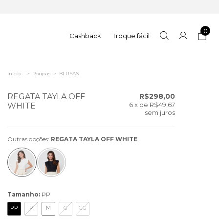
0
Cashback
Troque fácil
Início
>
Roupas
>
BLUSAS
REGATA TAYLA OFF
R$298,00
6
x de
R$49,67
WHITE
sem juros
Outras opções:
REGATA TAYLA OFF WHITE
Tamanho:
PP
PP
P
M
G
GG