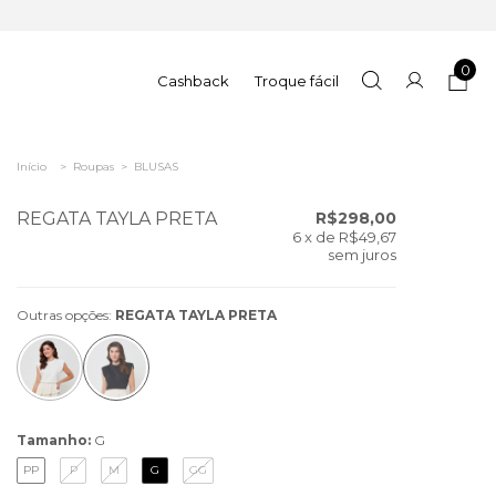
0
Cashback
Troque fácil
Início
>
Roupas
>
BLUSAS
REGATA TAYLA PRETA
R$298,00
6
x de
R$49,67
sem juros
Outras opções:
REGATA TAYLA PRETA
Tamanho:
G
PP
P
M
G
GG