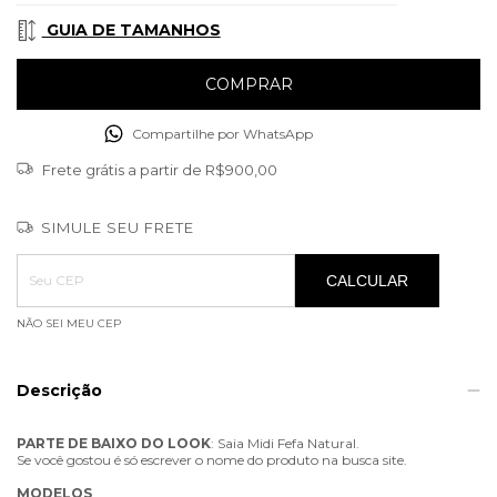
GUIA DE TAMANHOS
Compartilhe por WhatsApp
Frete grátis
a partir de
R$900,00
SIMULE SEU FRETE
Entregas para o CEP:
ALTERAR CEP
CALCULAR
NÃO SEI MEU CEP
Descrição
PARTE
DE
BAIXO
DO
LOOK
: Saia Midi Fefa Natural.
Se você gostou é só escrever o nome do produto na busca site.
MODELOS