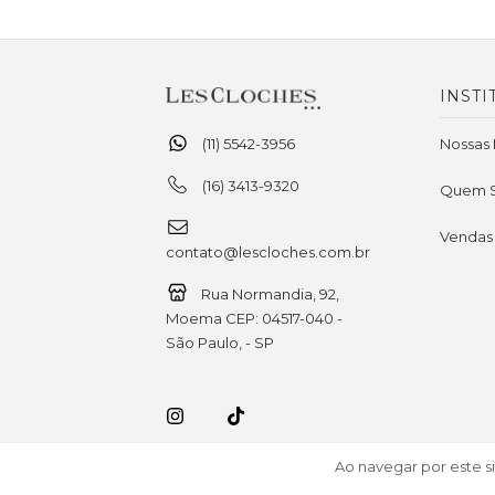
INSTI
(11) 5542-3956
Nossas 
(16) 3413-9320
Quem 
Vendas
contato@lescloches.com.br
Rua Normandia, 92,
Moema CEP: 04517-040 -
São Paulo, - SP
Ao navegar por este s