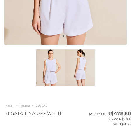
Início
>
Roupas
>
BLUSAS
REGATA TINA OFF WHITE
R$478,80
R$798,00
6
x de
R$79,80
sem juros