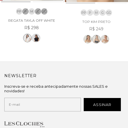
PP
P
M
G
GG
PP
P
M
G
GG
REGATA TAYLA OFF WHITE
TOP KIM PRETO
R$ 298
R$ 249
NEWSLETTER
Inscreva-se e receba antecipadamente nossas SALES e
novidades!