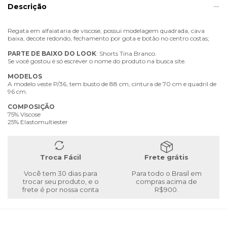
Descrição
Regata em alfaiataria de viscose, possui modelagem quadrada, cava
baixa, decote redondo, fechamento por gota e botão no centro costas;
PARTE
DE
BAIXO
DO
LOOK
: Shorts Tina Branco.
Se você gostou é só escrever o nome do produto na busca site.
MODELOS
A modelo veste P/36, tem busto de 88 cm, cintura de 70 cm e quadril de
96 cm.
COMPOSIÇÃO
75% Viscose
25% Elastomultiester
Troca Fácil
Frete grátis
Você tem 30 dias para
Para todo o Brasil em
trocar seu produto, e o
compras acima de
frete é por nossa conta
R$900.