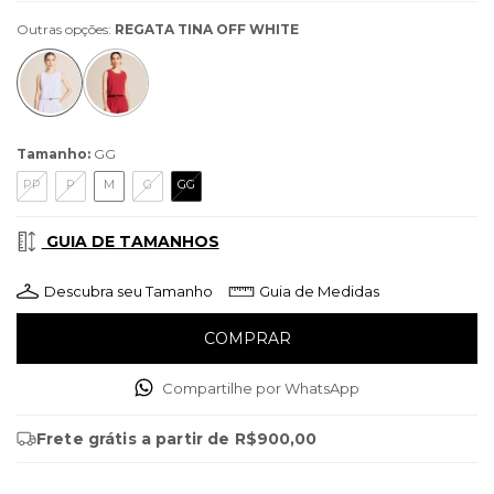
Outras opções:
REGATA TINA OFF WHITE
Tamanho:
GG
PP
P
M
G
GG
GUIA DE TAMANHOS
Descubra seu Tamanho
Guia de Medidas
Compartilhe por WhatsApp
Frete grátis
a partir de
R$900,00