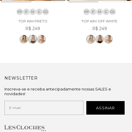
PP
P
M
G
GG
PP
P
M
G
GG
TOP KIM PRETO
TOP KIM OFF WHITE
R$ 249
R$ 249
NEWSLETTER
Inscreva-se e receba antecipadamente nossas SALES e
novidades!