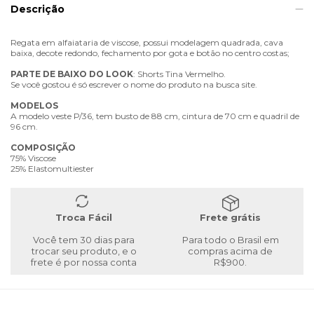
Descrição
Regata em alfaiataria de viscose, possui modelagem quadrada, cava
baixa, decote redondo, fechamento por gota e botão no centro costas;
PARTE
DE
BAIXO
DO
LOOK
: Shorts Tina Vermelho.
Se você gostou é só escrever o nome do produto na busca site.
MODELOS
A modelo veste P/36, tem busto de 88 cm, cintura de 70 cm e quadril de
96 cm.
COMPOSIÇÃO
75% Viscose
25% Elastomultiester
Troca Fácil
Frete grátis
Você tem 30 dias para
Para todo o Brasil em
trocar seu produto, e o
compras acima de
frete é por nossa conta
R$900.