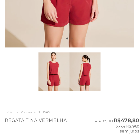
Início
>
Roupas
>
BLUSAS
REGATA TINA VERMELHA
R$478,80
R$798,00
6
x de
R$79,80
sem juros