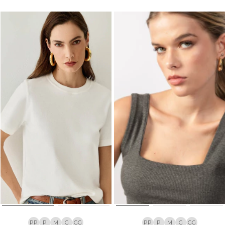
PP
P
M
G
GG
PP
P
M
G
GG