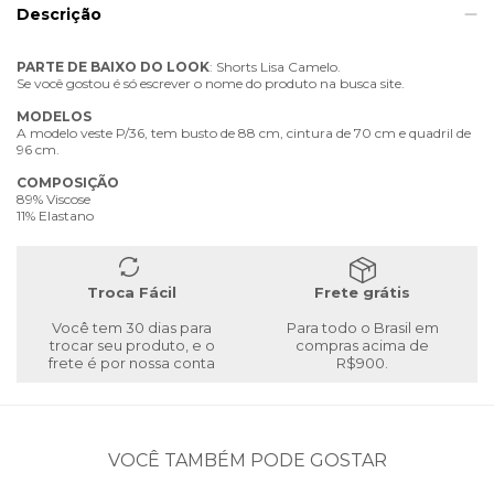
Descrição
PARTE
DE
BAIXO
DO
LOOK
: Shorts Lisa Camelo.
Se você gostou é só escrever o nome do produto na busca site.
MODELOS
A modelo veste P/36, tem busto de 88 cm, cintura de 70 cm e quadril de
96 cm.
COMPOSIÇÃO
89% Viscose
11% Elastano
Troca Fácil
Frete grátis
Você tem 30 dias para
Para todo o Brasil em
trocar seu produto, e o
compras acima de
frete é por nossa conta
R$900.
VOCÊ TAMBÉM PODE GOSTAR