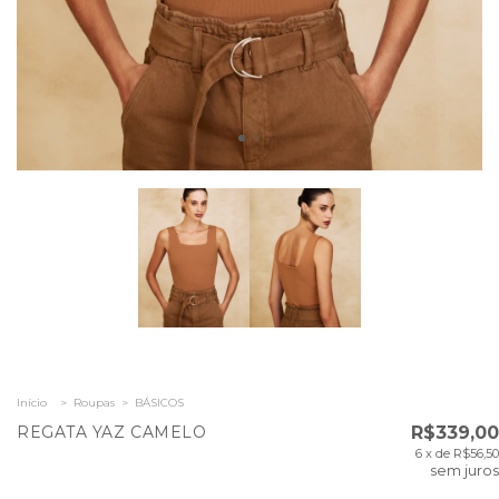
Início
>
Roupas
>
BÁSICOS
REGATA YAZ CAMELO
R$339,00
6
x de
R$56,50
sem juros