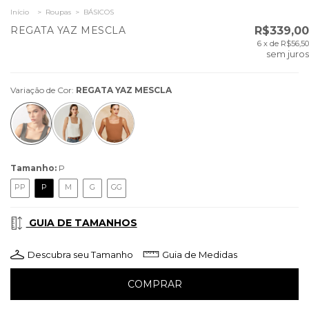
Início
>
Roupas
>
BÁSICOS
REGATA YAZ MESCLA
R$339,00
6
x de
R$56,50
sem juros
Variação de Cor:
REGATA YAZ MESCLA
Tamanho:
P
PP
P
M
G
GG
GUIA DE TAMANHOS
Descubra seu Tamanho
Guia de Medidas