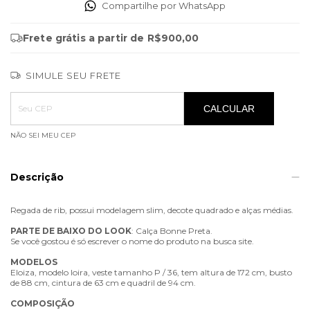
Compartilhe por WhatsApp
Frete grátis
a partir de
R$900,00
SIMULE SEU FRETE
Entregas para o CEP:
ALTERAR CEP
CALCULAR
NÃO SEI MEU CEP
Descrição
Regada de rib, possui modelagem slim, decote quadrado e alças médias.
PARTE
DE
BAIXO
DO
LOOK
: Calça Bonne Preta.
Se você gostou é só escrever o nome do produto na busca site.
MODELOS
Eloiza, modelo loira, veste tamanho P / 36, tem altura de 172 cm, busto
de 88 cm, cintura de 63 cm e quadril de 94 cm.
COMPOSIÇÃO