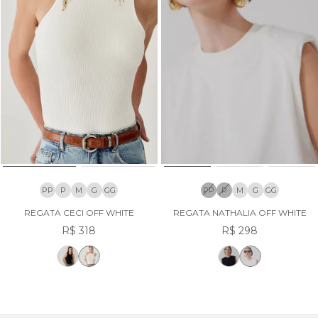
PP
P
M
G
GG
PP
P
M
G
GG
REGATA CECI OFF WHITE
REGATA NATHALIA OFF WHITE
R$ 318
R$ 298