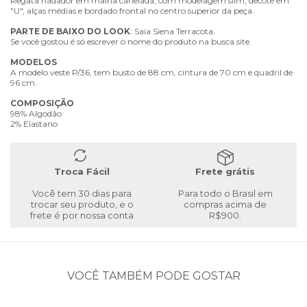
Regata nadador em malha canelada, com modelagem slim, decote em
"U", alças médias e bordado frontal no centro superior da peça.
PARTE
DE
BAIXO
DO
LOOK
: Saia Siena Terracota.
Se você gostou é só escrever o nome do produto na busca site.
MODELOS
A modelo veste P/36, tem busto de 88 cm, cintura de 70 cm e quadril de
96 cm.
COMPOSIÇÃO
98% Algodão
2% Elastano
Troca Fácil
Frete grátis
Você tem 30 dias para
Para todo o Brasil em
trocar seu produto, e o
compras acima de
frete é por nossa conta
R$900.
VOCÊ TAMBÉM PODE GOSTAR