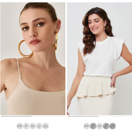
PP
P
M
G
GG
PP
P
M
G
GG