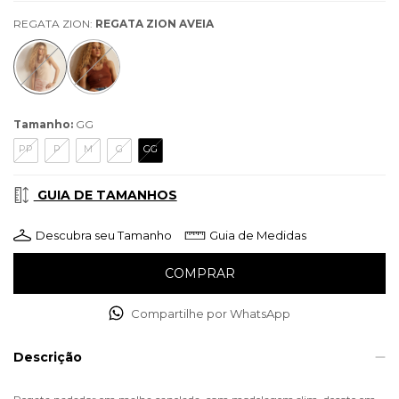
REGATA ZION:
REGATA ZION AVEIA
Tamanho:
GG
PP
P
M
G
GG
GUIA DE TAMANHOS
Descubra seu Tamanho
Guia de Medidas
Compartilhe por WhatsApp
Descrição