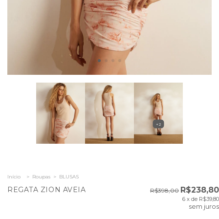
+2
Início
>
Roupas
>
BLUSAS
REGATA ZION AVEIA
R$238,80
R$398,00
6
x de
R$39,80
sem juros