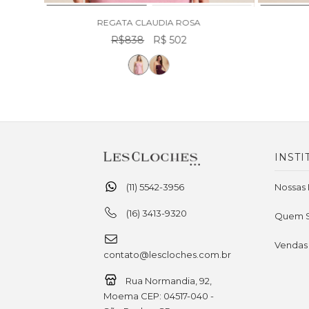
REGATA CLAUDIA ROSA
R$838
R$ 502
INSTI
(11) 5542-3956
Nossas 
(16) 3413-9320
Quem 
Vendas
contato@lescloches.com.br
Rua Normandia, 92,
Moema CEP: 04517-040 -