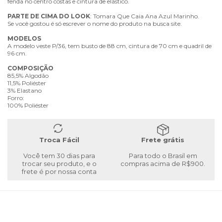
fenda no centro costas e cintura de elástico.
PARTE
DE
CIMA
DO
LOOK
: Tomara Que Caia Ana Azul Marinho.
Se você gostou é só escrever o nome do produto na busca site.
MODELOS
A modelo veste P/36, tem busto de 88 cm, cintura de 70 cm e quadril de
96 cm.
COMPOSIÇÃO
85,5% Algodão
11,5% Poliéster
3% Elastano
Forro:
100% Poliéster
Troca Fácil
Frete grátis
Você tem 30 dias para
Para todo o Brasil em
trocar seu produto, e o
compras acima de R$900.
frete é por nossa conta