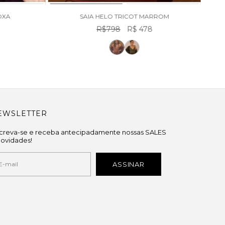
OXA
SAIA HELO TRICOT MARROM
R$798
R$ 478
EWSLETTER
screva-se e receba antecipadamente nossas SALES
novidades!