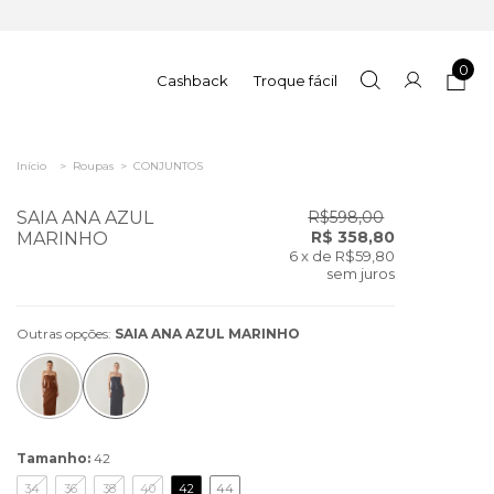
0
Cashback
Troque fácil
Início
>
Roupas
>
CONJUNTOS
SAIA ANA AZUL
R$598,00
R$ 358,80
MARINHO
6
x de
R$59,80
sem juros
Outras opções:
SAIA ANA AZUL MARINHO
Tamanho:
42
34
36
38
40
42
44