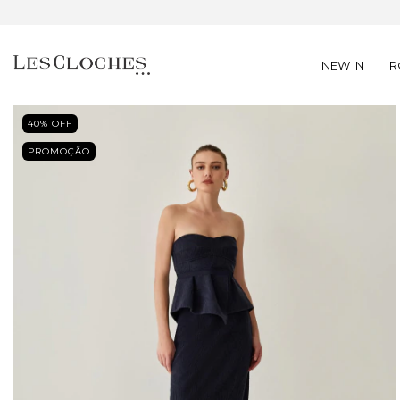
NEW IN
R
40
% OFF
PROMOÇÃO