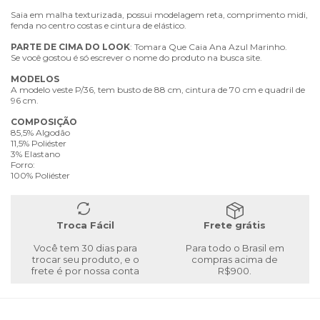
Saia em malha texturizada, possui modelagem reta, comprimento midi,
fenda no centro costas e cintura de elástico.
PARTE
DE
CIMA
DO
LOOK
: Tomara Que Caia Ana Azul Marinho.
Se você gostou é só escrever o nome do produto na busca site.
MODELOS
A modelo veste P/36, tem busto de 88 cm, cintura de 70 cm e quadril de
96 cm.
COMPOSIÇÃO
85,5% Algodão
11,5% Poliéster
3% Elastano
Forro:
100% Poliéster
Troca Fácil
Frete grátis
Você tem 30 dias para
Para todo o Brasil em
trocar seu produto, e o
compras acima de
frete é por nossa conta
R$900.