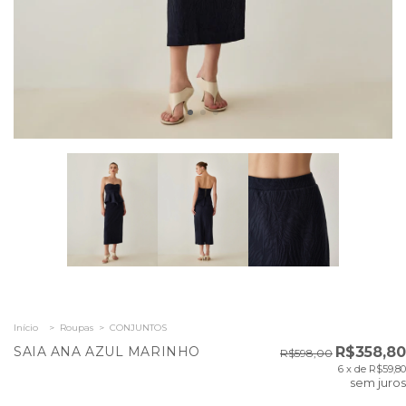
Início
>
Roupas
>
CONJUNTOS
SAIA ANA AZUL MARINHO
R$358,80
R$598,00
6
x de
R$59,80
sem juros