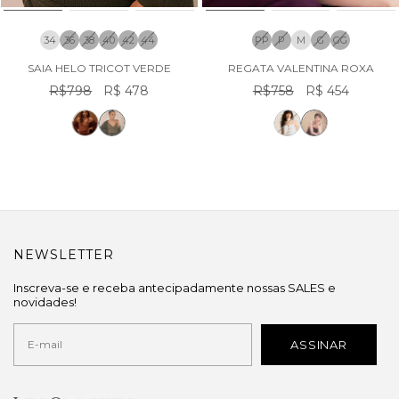
34
36
38
40
42
44
PP
P
M
G
GG
SAIA HELO TRICOT VERDE
REGATA VALENTINA ROXA
R$798
R$ 478
R$758
R$ 454
NEWSLETTER
Inscreva-se e receba antecipadamente nossas SALES e
novidades!