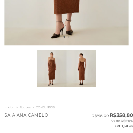
Início
>
Roupas
>
CONJUNTOS
SAIA ANA CAMELO
R$358,80
R$598,00
6
x de
R$59,80
sem juros