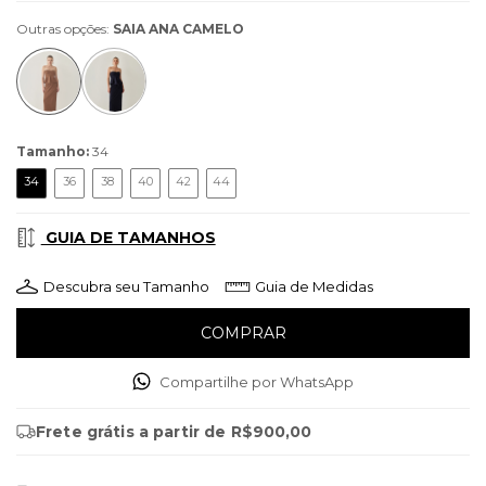
Outras opções:
SAIA ANA CAMELO
Tamanho:
34
34
36
38
40
42
44
GUIA DE TAMANHOS
Descubra seu Tamanho
Guia de Medidas
Compartilhe por WhatsApp
Frete grátis
a partir de
R$900,00