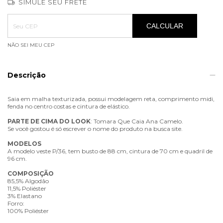
SIMULE SEU FRETE
Entregas para o CEP:
ALTERAR CEP
CALCULAR
NÃO SEI MEU CEP
Descrição
Saia em malha texturizada, possui modelagem reta, comprimento midi,
fenda no centro costas e cintura de elástico.
PARTE
DE
CIMA
DO
LOOK
: Tomara Que Caia Ana Camelo.
Se você gostou é só escrever o nome do produto na busca site.
MODELOS
A modelo veste P/36, tem busto de 88 cm, cintura de 70 cm e quadril de
96 cm.
COMPOSIÇÃO
85,5% Algodão
11,5% Poliéster
3% Elastano
Forro:
100% Poliéster