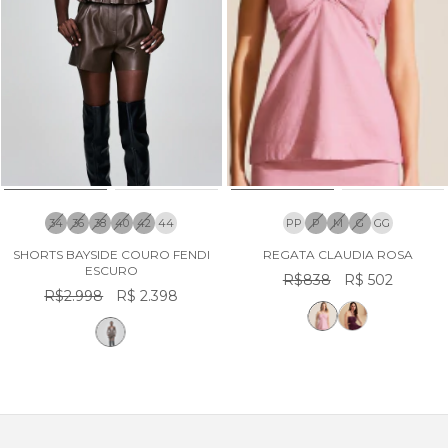
34
36
38
40
42
44
PP
P
M
G
GG
SHORTS BAYSIDE COURO FENDI
REGATA CLAUDIA ROSA
ESCURO
R$838
R$ 502
R$2.998
R$ 2.398