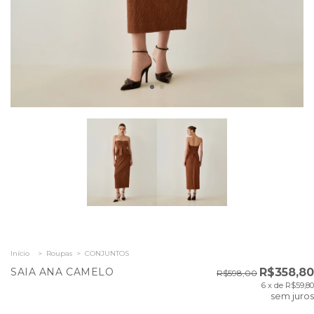
Início
>
Roupas
>
CONJUNTOS
SAIA ANA CAMELO
R$358,80
R$598,00
6
x de
R$59,80
sem juros