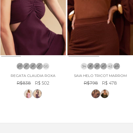
PP
P
M
G
GG
34
36
38
40
42
44
REGATA CLAUDIA ROXA
SAIA HELO TRICOT MARROM
R$838
R$ 502
R$798
R$ 478