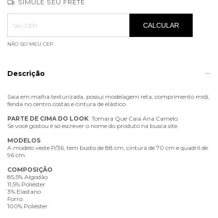
SIMULE SEU FRETE
Entregas para o CEP:
ALTERAR CEP
CALCULAR
NÃO SEI MEU CEP
Descrição
Saia em malha texturizada, possui modelagem reta, comprimento midi,
fenda no centro costas e cintura de elástico.
PARTE
DE
CIMA
DO
LOOK
: Tomara Que Caia Ana Camelo.
Se você gostou é só escrever o nome do produto na busca site.
MODELOS
A modelo veste P/36, tem busto de 88 cm, cintura de 70 cm e quadril de
96 cm.
COMPOSIÇÃO
85,5% Algodão
11,5% Poliéster
3% Elastano
Forro:
100% Poliéster