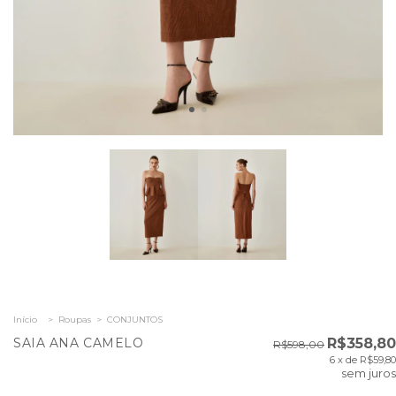
Início
>
Roupas
>
CONJUNTOS
SAIA ANA CAMELO
R$358,80
R$598,00
6
x de
R$59,80
sem juros