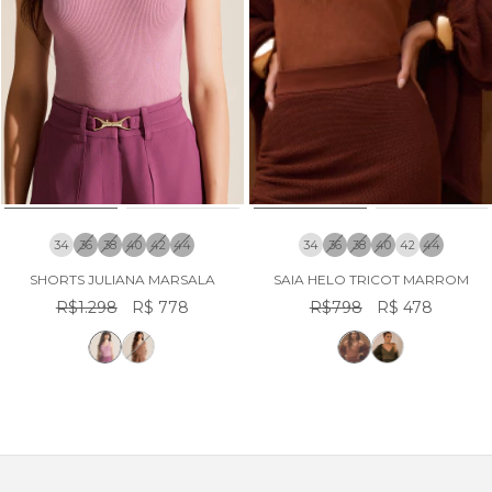
34
36
38
40
42
44
34
36
38
40
42
44
SHORTS JULIANA MARSALA
SAIA HELO TRICOT MARROM
R$1.298
R$ 778
R$798
R$ 478