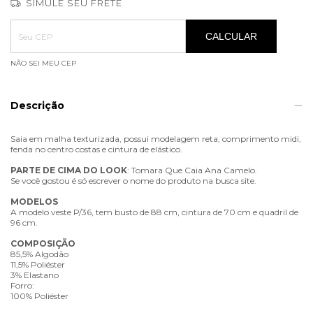
SIMULE SEU FRETE
Entregas para o CEP:
ALTERAR CEP
CALCULAR
NÃO SEI MEU CEP
Descrição
Saia em malha texturizada, possui modelagem reta, comprimento midi,
fenda no centro costas e cintura de elástico.
PARTE
DE
CIMA
DO
LOOK
: Tomara Que Caia Ana Camelo.
Se você gostou é só escrever o nome do produto na busca site.
MODELOS
A modelo veste P/36, tem busto de 88 cm, cintura de 70 cm e quadril de
96 cm.
COMPOSIÇÃO
85,5% Algodão
11,5% Poliéster
3% Elastano
Forro:
100% Poliéster