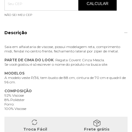
CALCULAR
NÃO SEI MEU CEP
Descrição
Saia em alfaiataria de viscose, possui modelagem reta, comprimento
midi, fendal no centro frente, fechamento lateral por zíper de metal.
PARTE
DE
CIMA
DO
LOOK
: Regata Covent Cinza Mescla.
Se você gostou é só escrever o nome do produto na busca site.
MODELOS
A modelo veste P/36, tem busto de 88 cm, cintura de 70 cm e quadril de
96 cm.
COMPOSIÇÃO
92% Viscose
8% Poliéster
Forro:
100% Viscose
Troca Fácil
Frete grátis