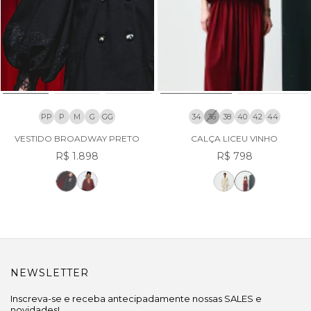
PP
P
M
G
GG
34
36
38
40
42
44
VESTIDO BROADWAY PRETO
CALÇA LICEU VINHO
R$ 1.898
R$ 798
NEWSLETTER
Inscreva-se e receba antecipadamente nossas SALES e
novidades!