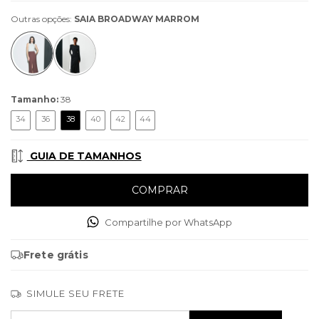
Outras opções:
SAIA BROADWAY MARROM
Tamanho:
38
34
36
38
40
42
44
GUIA DE TAMANHOS
Compartilhe por WhatsApp
Frete grátis
SIMULE SEU FRETE
Entregas para o CEP:
ALTERAR CEP