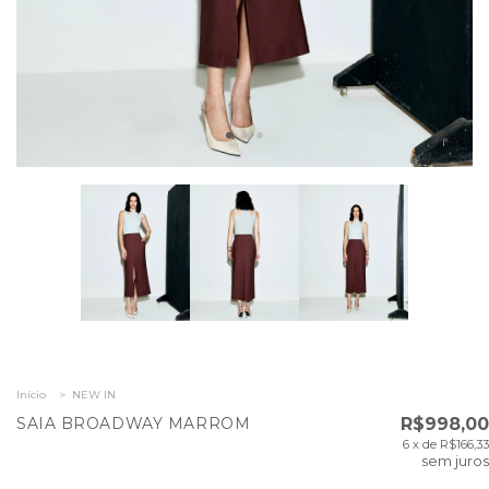
Início
>
NEW IN
SAIA BROADWAY MARROM
R$998,00
6
x de
R$166,33
sem juros