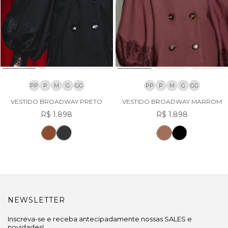
PP
P
M
G
GG
PP
P
M
G
GG
VESTIDO BROADWAY PRETO
VESTIDO BROADWAY MARROM
R$ 1.898
R$ 1.898
NEWSLETTER
Inscreva-se e receba antecipadamente nossas SALES e
novidades!