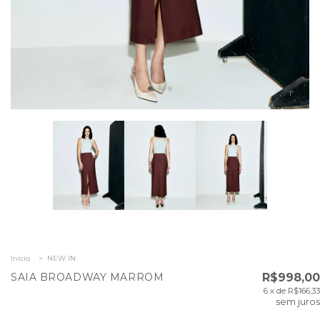
Início
>
NEW IN
SAIA BROADWAY MARROM
R$998,00
6
x de
R$166,33
sem juros