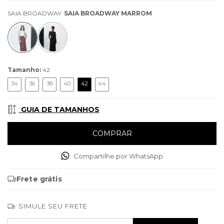
SAIA BROADWAY:
SAIA BROADWAY MARROM
Tamanho:
42
34
36
38
40
42
44
GUIA DE TAMANHOS
Compartilhe por WhatsApp
Frete grátis
SIMULE SEU FRETE
Entregas para o CEP:
ALTERAR CEP