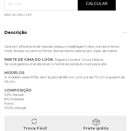
CALCULAR
NÃO SEI MEU CEP
Descrição
Saia em alfaiataria de viscose, possui modelagem reta, comprimento
midi, fendal no centro frente, fechamento lateral por zíper de metal.
PARTE
DE
CIMA
DO
LOOK
: Regata Covent Cinza Mescla.
Se você gostou é só escrever o nome do produto na busca site.
MODELOS
A modelo veste P/36, tem busto de 88 cm, cintura de 70 cm e quadril de
96 cm.
COMPOSIÇÃO
92% Viscose
8% Poliéster
Forro:
100% Viscose
Troca Fácil
Frete grátis