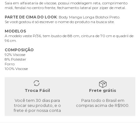
Saia em alfaiataria de viscose, possui modelagem reta, comprimento
midi, fendal no centro frente, fechamento lateral por zíper de metal.
PARTE
DE
CIMA
DO
LOOK
: Body Manga Longa Bolshoi Preto.
Se você gostou é só escrever o nome do produto na busca site.
MODELOS
A modelo veste P/36, tem busto de 88 cm, cintura de 70 cm e quadril de
96 cm.
COMPOSIÇÃO
92% Viscose
8% Poliéster
Forro:
100% Viscose
Troca Fácil
Frete grátis
Você tem 30 dias para
Para todo o Brasil em
trocar seu produto, e o
compras acima de R$900.
frete é por nossa conta