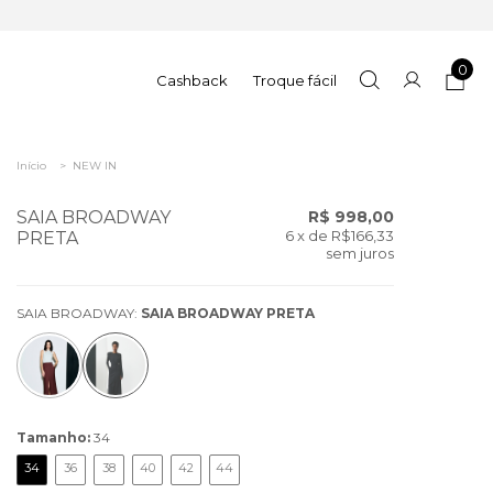
0
Cashback
Troque fácil
Início
>
NEW IN
SAIA BROADWAY
R$ 998,00
6
x de
R$166,33
PRETA
sem juros
SAIA BROADWAY:
SAIA BROADWAY PRETA
Tamanho:
34
34
36
38
40
42
44