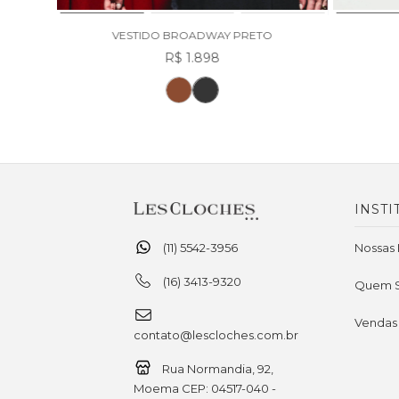
VESTIDO BROADWAY PRETO
R$ 1.898
INSTI
(11) 5542-3956
Nossas 
(16) 3413-9320
Quem 
Vendas
contato@lescloches.com.br
Rua Normandia, 92,
Moema CEP: 04517-040 -