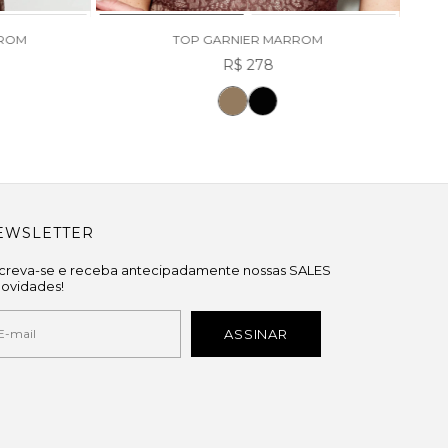
RROM
TOP GARNIER MARROM
R$ 278
EWSLETTER
screva-se e receba antecipadamente nossas SALES
novidades!