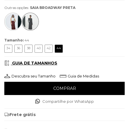
Outras opções:
SAIA BROADWAY PRETA
Tamanho:
44
34
36
38
40
42
44
GUIA DE TAMANHOS
Descubra seu Tamanho
Guia de Medidas
Compartilhe por WhatsApp
Frete grátis