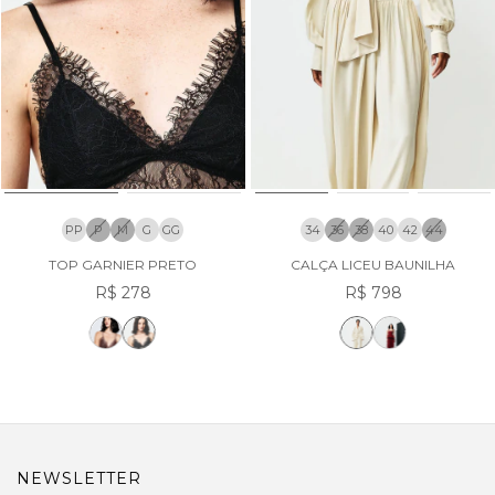
PP
P
M
G
GG
34
36
38
40
42
44
TOP GARNIER PRETO
CALÇA LICEU BAUNILHA
R$ 278
R$ 798
NEWSLETTER