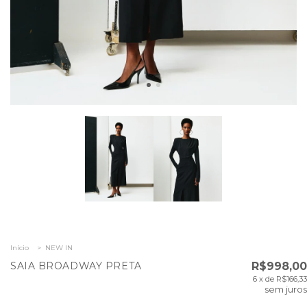
Início
>
NEW IN
SAIA BROADWAY PRETA
R$998,00
6
x de
R$166,33
sem juros