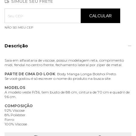
SIMULE SEU FRETE
Entregas para o CEP:
ALTERAR CEP
CALCULAR
NÃO SEI MEU CEP
Descrição
Saia em alfaiataria de viscose, possui modelagem reta, comprimento
midi, fendal no centro frente, fechamento lateral por zíper de metal.
PARTE
DE
CIMA
DO
LOOK
: Body Manga Longa Bolshoi Preto.
Se você gostou é só escrever o nome do produto na busca site.
MODELOS
A modelo veste P/36, tem busto de 88 cm, cintura de 70 cm e quadril de
96 cm.
COMPOSIÇÃO
92% Viscose
8% Poliéster
Forro:
100% Viscose