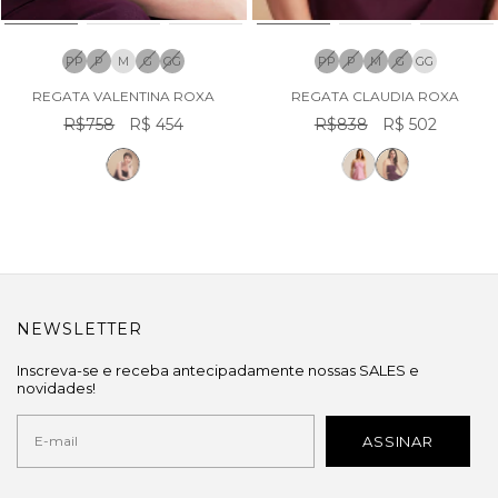
PP
P
M
G
GG
PP
P
M
G
GG
REGATA VALENTINA ROXA
REGATA CLAUDIA ROXA
R$758
R$ 454
R$838
R$ 502
NEWSLETTER
Inscreva-se e receba antecipadamente nossas SALES e
novidades!