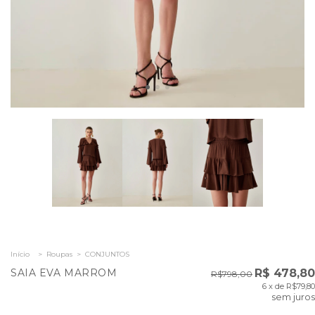
Início
>
Roupas
>
CONJUNTOS
SAIA EVA MARROM
R$ 478,80
R$798,00
6
x de
R$79,80
sem juros