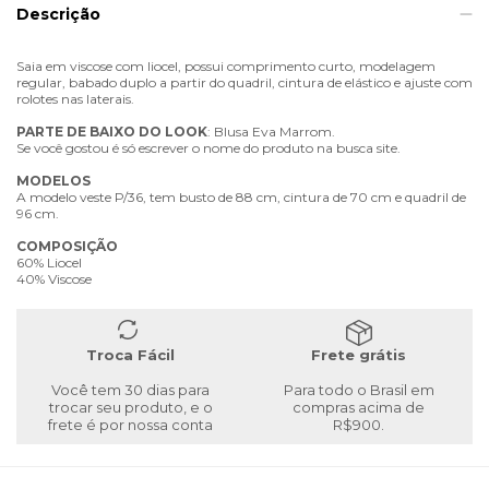
Descrição
Saia em viscose com liocel, possui comprimento curto, modelagem
regular, babado duplo a partir do quadril, cintura de elástico e ajuste com
rolotes nas laterais.
PARTE
DE
BAIXO
DO
LOOK
: Blusa Eva Marrom.
Se você gostou é só escrever o nome do produto na busca site.
MODELOS
A modelo veste P/36, tem busto de 88 cm, cintura de 70 cm e quadril de
96 cm.
COMPOSIÇÃO
60% Liocel
40% Viscose
Troca Fácil
Frete grátis
Você tem 30 dias para
Para todo o Brasil em
trocar seu produto, e o
compras acima de
frete é por nossa conta
R$900.