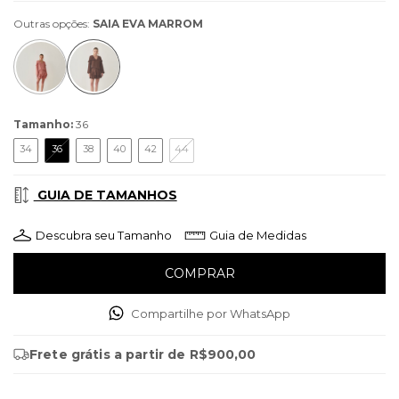
Outras opções:
SAIA EVA MARROM
Tamanho:
36
34
36
38
40
42
44
GUIA DE TAMANHOS
Descubra seu Tamanho
Guia de Medidas
Compartilhe por WhatsApp
Frete grátis
a partir de
R$900,00