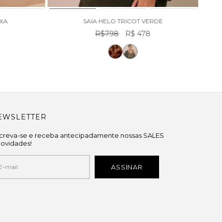
OXA
SAIA HELO TRICOT VERDE
R$798
R$ 478
EWSLETTER
screva-se e receba antecipadamente nossas SALES
novidades!