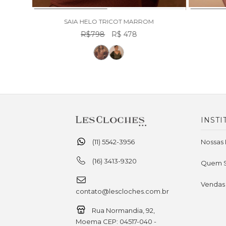
SCURO
SAIA HELO TRICOT MARROM
R$798
R$ 478
INSTI
(11) 5542-3956
Nossas 
(16) 3413-9320
Quem 
Vendas
contato@lescloches.com.br
Rua Normandia, 92,
Moema CEP: 04517-040 -