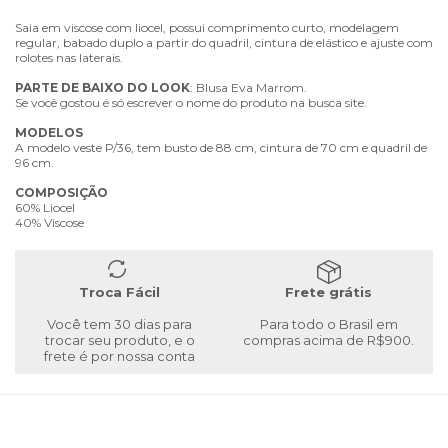
Saia em viscose com liocel, possui comprimento curto, modelagem
regular, babado duplo a partir do quadril, cintura de elástico e ajuste com
rolotes nas laterais.
PARTE
DE
BAIXO
DO
LOOK
: Blusa Eva Marrom.
Se você gostou é só escrever o nome do produto na busca site.
MODELOS
A modelo veste P/36, tem busto de 88 cm, cintura de 70 cm e quadril de
96 cm.
COMPOSIÇÃO
60% Liocel
40% Viscose
Troca Fácil
Frete grátis
Você tem 30 dias para
Para todo o Brasil em
trocar seu produto, e o
compras acima de R$900.
frete é por nossa conta