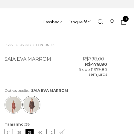
0
Cashback
Troque fácil
Início
>
Roupas
>
CONJUNTOS
SAIA EVA MARROM
R$798,00
R$478,80
6
x de
R$79,80
sem juros
Outras opções:
SAIA EVA MARROM
Tamanho:
38
34
36
38
40
42
44