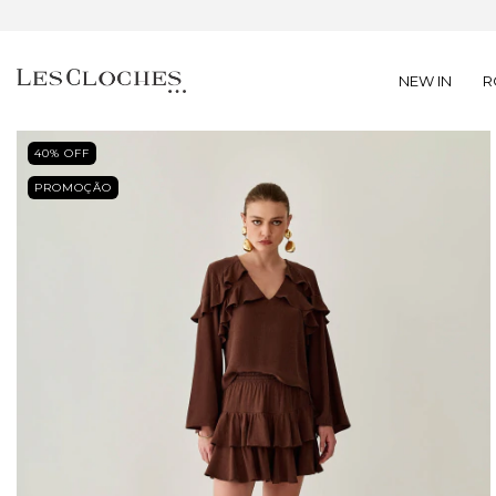
NEW IN
R
40
% OFF
PROMOÇÃO