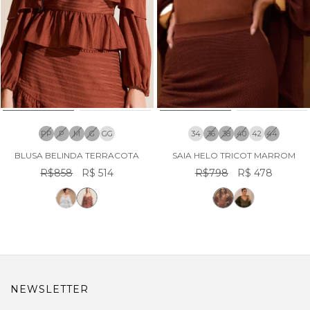
PP
P
M
G
GG
34
36
38
40
42
44
BLUSA BELINDA TERRACOTA
SAIA HELO TRICOT MARROM
R$858
R$ 514
R$798
R$ 478
NEWSLETTER