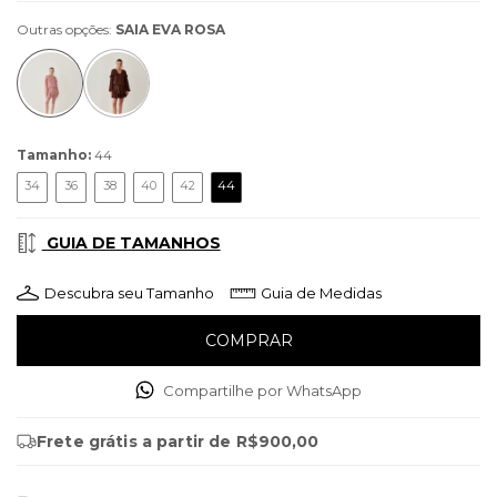
Outras opções:
SAIA EVA ROSA
Tamanho:
44
34
36
38
40
42
44
GUIA DE TAMANHOS
Descubra seu Tamanho
Guia de Medidas
Compartilhe por WhatsApp
Frete grátis
a partir de
R$900,00