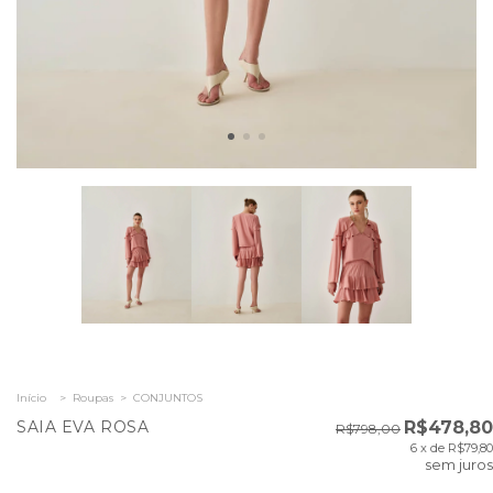
Início
>
Roupas
>
CONJUNTOS
SAIA EVA ROSA
R$478,80
R$798,00
6
x de
R$79,80
sem juros