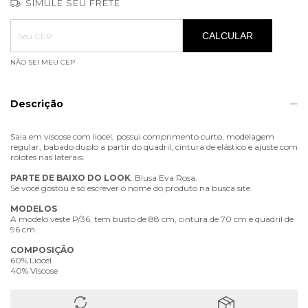
SIMULE SEU FRETE
Entregas para o CEP:
ALTERAR CEP
CALCULAR
NÃO SEI MEU CEP
Descrição
Saia em viscose com liocel, possui comprimento curto, modelagem
regular, babado duplo a partir do quadril, cintura de elástico e ajuste com
rolotes nas laterais.
PARTE
DE
BAIXO
DO
LOOK
: Blusa Eva Rosa.
Se você gostou é só escrever o nome do produto na busca site.
MODELOS
A modelo veste P/36, tem busto de 88 cm, cintura de 70 cm e quadril de
96 cm.
COMPOSIÇÃO
60% Liocel
40% Viscose