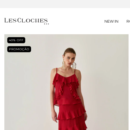
NEW IN
R
40
% OFF
PROMOÇÃO