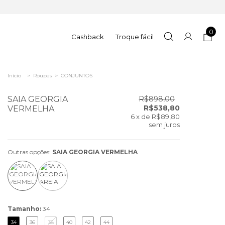
0
Cashback
Troque fácil
Início
>
Roupas
>
CONJUNTOS
SAIA GEORGIA
R$898,00
R$538,80
VERMELHA
6
x de
R$89,80
sem juros
Outras opções:
SAIA GEORGIA VERMELHA
Tamanho:
34
34
36
38
40
42
44