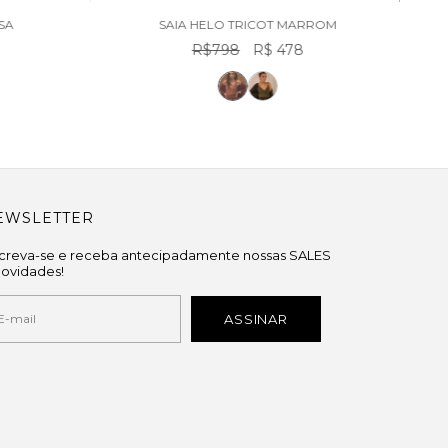
SA
SAIA HELO TRICOT MARROM
R$798
R$ 478
EWSLETTER
screva-se e receba antecipadamente nossas SALES
novidades!