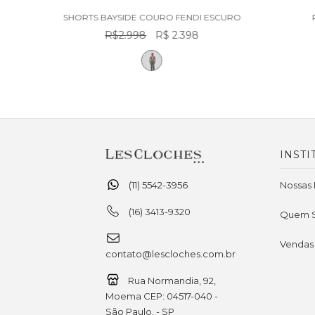
SHORTS BAYSIDE COURO FENDI ESCURO
R$2.998
R$ 2.398
INSTI
(11) 5542-3956
Nossas 
(16) 3413-9320
Quem 
Vendas
contato@lescloches.com.br
Rua Normandia, 92,
Moema CEP: 04517-040 -
São Paulo, - SP