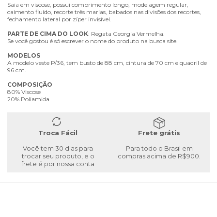
Saia em viscose, possui comprimento longo, modelagem regular,
caimento fluído, recorte três marias, babados nas divisões dos recortes,
fechamento lateral por zíper invisível.
PARTE
DE
CIMA
DO
LOOK
: Regata Georgia Vermelha.
Se você gostou é só escrever o nome do produto na busca site.
MODELOS
A modelo veste P/36, tem busto de 88 cm, cintura de 70 cm e quadril de
96 cm.
COMPOSIÇÃO
80% Viscose
20% Poliamida
Troca Fácil
Frete grátis
Você tem 30 dias para
Para todo o Brasil em
trocar seu produto, e o
compras acima de R$900.
frete é por nossa conta