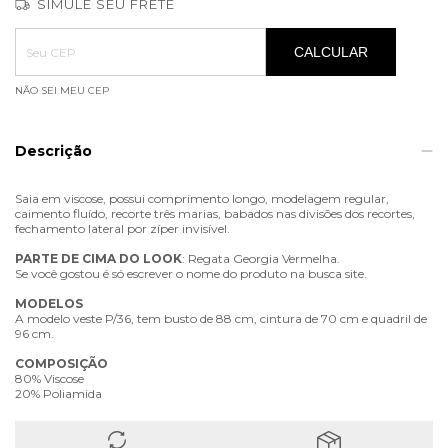
SIMULE SEU FRETE
Entregas para o CEP:
ALTERAR CEP
CALCULAR
NÃO SEI MEU CEP
Descrição
Saia em viscose, possui comprimento longo, modelagem regular,
caimento fluído, recorte três marias, babados nas divisões dos recortes,
fechamento lateral por zíper invisível.
PARTE
DE
CIMA
DO
LOOK
: Regata Georgia Vermelha.
Se você gostou é só escrever o nome do produto na busca site.
MODELOS
A modelo veste P/36, tem busto de 88 cm, cintura de 70 cm e quadril de
96 cm.
COMPOSIÇÃO
80% Viscose
20% Poliamida