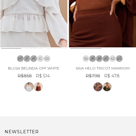
PP
P
M
G
GG
34
36
38
40
42
44
BLUSA BELINDA OFF WHITE
SAIA HELO TRICOT MARROM
R$858
R$ 514
R$798
R$ 478
NEWSLETTER