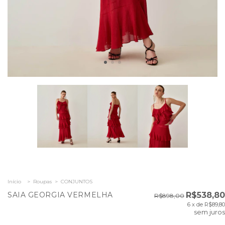
Início
>
Roupas
>
CONJUNTOS
SAIA GEORGIA VERMELHA
R$538,80
R$898,00
6
x de
R$89,80
sem juros