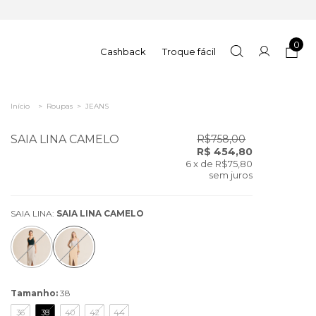
0
Cashback
Troque fácil
Início
>
Roupas
>
JEANS
SAIA LINA CAMELO
R$758,00
R$ 454,80
6
x de
R$75,80
sem juros
SAIA LINA:
SAIA LINA CAMELO
Tamanho:
38
36
38
40
42
44