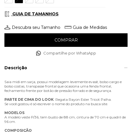
GUIA DE TAMANHOS
Descubra seu Tamanho
Guia de Medidas
Compartilhe por WhatsApp
Descrição
Saia midi em sarja, possui modelagem levemente evasê, bolso cargo e
bolso costas, transpasse frontal que ocasiona uma fenda frontal,
fechamento frente por botão de pressão forrado e de segurança.
PARTE
DE
CIMA
DO
LOOK
: Regata Rayon Ester Tricot Palha.
Se você gostou é só escrever o nome do produto na busca site.
MODELOS
A modelo veste P/36, tem busto de 88 cm, cintura de 70 cm e quadril de
96 cm.
COMPOSIÇÃO