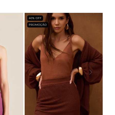
40
% OFF
PROMOÇÃO
40
%
PRO