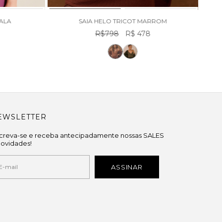
SALA
SAIA HELO TRICOT MARROM
R$798
R$ 478
EWSLETTER
screva-se e receba antecipadamente nossas SALES
novidades!