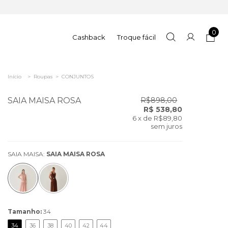
0
Cashback
Troque fácil
Início
>
Roupas
>
CONJUNTOS
SAIA MAISA ROSA
R$898,00
R$ 538,80
6
x de
R$89,80
sem juros
SAIA MAISA:
SAIA MAISA ROSA
Tamanho:
34
34
36
38
40
42
44