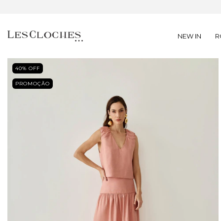
NEW IN
R
40
% OFF
PROMOÇÃO