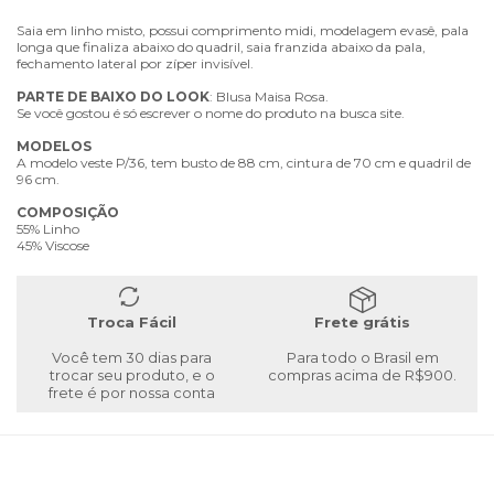
Saia em linho misto, possui comprimento midi, modelagem evasê, pala
longa que finaliza abaixo do quadril, saia franzida abaixo da pala,
fechamento lateral por zíper invisível.
PARTE
DE
BAIXO
DO
LOOK
: Blusa Maisa Rosa.
Se você gostou é só escrever o nome do produto na busca site.
MODELOS
A modelo veste P/36, tem busto de 88 cm, cintura de 70 cm e quadril de
96 cm.
COMPOSIÇÃO
55% Linho
45% Viscose
Troca Fácil
Frete grátis
Você tem 30 dias para
Para todo o Brasil em
trocar seu produto, e o
compras acima de R$900.
frete é por nossa conta