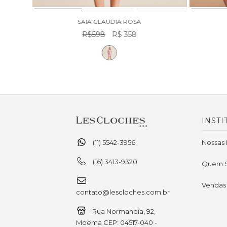
SAIA CLAUDIA ROSA
R$598
R$ 358
INSTI
(11) 5542-3956
Nossas 
(16) 3413-9320
Quem 
Vendas
contato@lescloches.com.br
Rua Normandia, 92,
Moema CEP: 04517-040 -