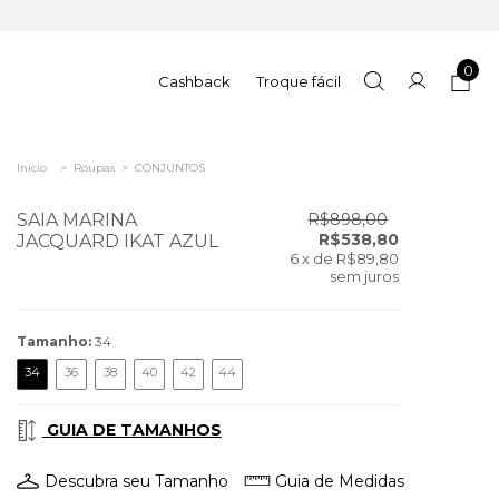
0
Cashback
Troque fácil
Início
>
Roupas
>
CONJUNTOS
SAIA MARINA
R$898,00
R$538,80
JACQUARD IKAT AZUL
6
x de
R$89,80
sem juros
Tamanho:
34
34
36
38
40
42
44
GUIA DE TAMANHOS
Descubra seu Tamanho
Guia de Medidas