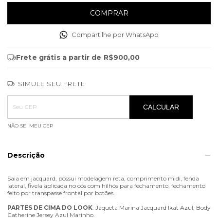
Compartilhe por WhatsApp
Frete grátis
a partir de
R$900,00
SIMULE SEU FRETE
Entregas para o CEP:
ALTERAR CEP
CALCULAR
NÃO SEI MEU CEP
Descrição
Saia em jacquard, possui modelagem reta, comprimento midi, fenda
lateral, fivela aplicada no cós com hilhós para fechamento, fechamento
feito por transpasse frontal por botões.
PARTES
DE
CIMA
DO
LOOK
: Jaqueta Marina Jacquard Ikat Azul, Body
Catherine Jersey Azul Marinho.