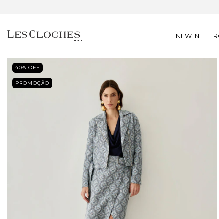
NEW IN
R
40
% OFF
PROMOÇÃO