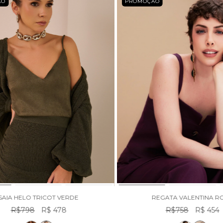
ÃO
PROMOÇÃO
SAIA HELO TRICOT VERDE
REGATA VALENTINA R
R$798
R$ 478
R$758
R$ 454