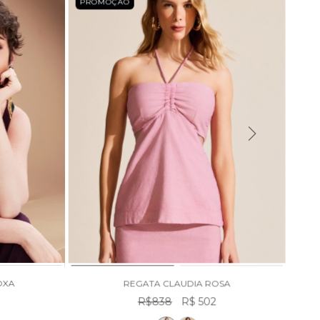
PROMOÇÃO
20
%
PRO
OXA
REGATA CLAUDIA ROSA
R$838
R$ 502
SH