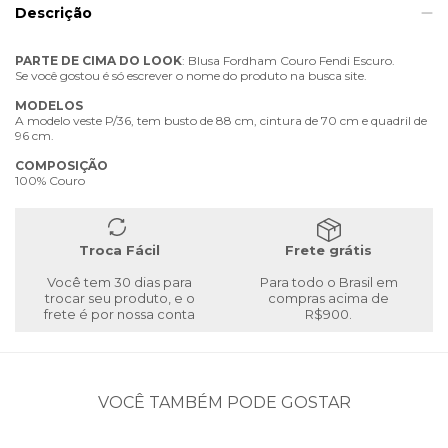
Descrição
PARTE
DE
CIMA
DO
LOOK
: Blusa Fordham Couro Fendi Escuro.
Se você gostou é só escrever o nome do produto na busca site.
MODELOS
A modelo veste P/36, tem busto de 88 cm, cintura de 70 cm e quadril de
96 cm.
COMPOSIÇÃO
100% Couro
Troca Fácil
Frete grátis
Você tem 30 dias para
Para todo o Brasil em
trocar seu produto, e o
compras acima de
frete é por nossa conta
R$900.
VOCÊ TAMBÉM PODE GOSTAR