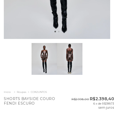
Início
>
Roupas
>
CONJUNTOS
SHORTS BAYSIDE COURO
R$2.398,40
R$2.998,00
FENDI ESCURO
6
x de
R$399,73
sem juros