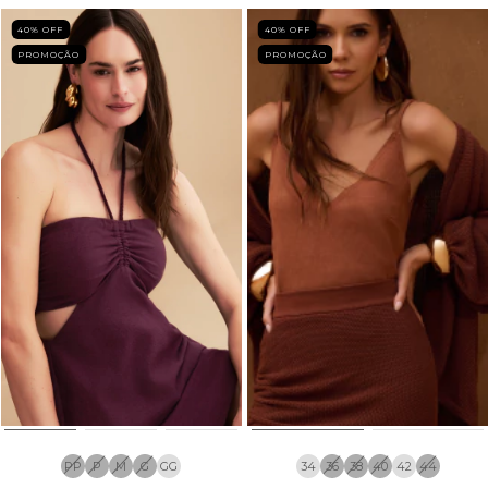
40
% OFF
40
% OFF
PROMOÇÃO
PROMOÇÃO
PP
P
M
G
GG
34
36
38
40
42
44