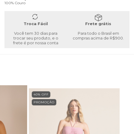
100% Couro
Troca Fácil
Frete grátis
Você tem 30 dias para
Para todo o Brasil em
trocar seu produto, e o
compras acima de R$900.
frete é por nossa conta
40
% OFF
PROMOÇÃO
ESG
PRO