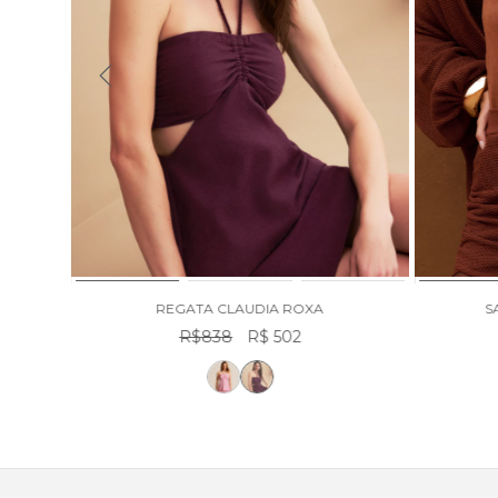
REGATA CLAUDIA ROXA
S
R$838
R$ 502