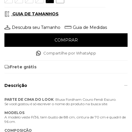
GUIA DE TAMANHOS
Descubra seu Tamanho
Guia de Medidas
Compartilhe por WhatsApp
Frete grátis
Descrição
PARTE
DE
CIMA
DO
LOOK
: Blusa Fordham Couro Fendi Escuro.
Se você gostou é só escrever o nome do produto na busca site.
MODELOS
A modelo veste P/36, tem busto de 88 cm, cintura de 70 cm e quadril de
96 cm.
COMPOSIÇÃO