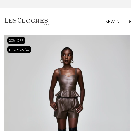
NEW IN
R
20
% OFF
PROMOÇÃO