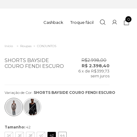
0
Cashback
Troque fácil
Início
>
Roupas
>
CONJUNTOS
SHORTS BAYSIDE
R$2.998,00
R$ 2.398,40
COURO FENDI ESCURO
6
x de
R$399,73
sem juros
Variação de Cor:
SHORTS BAYSIDE COURO FENDI ESCURO
Tamanho:
42
34
36
38
40
42
44