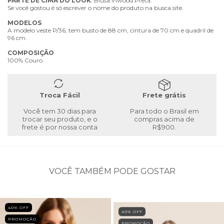
PARTE
DE
CIMA
DO
LOOK
: Blusa Inwood Preta.
Se você gostou é só escrever o nome do produto na busca site.
MODELOS
A modelo veste P/36, tem busto de 88 cm, cintura de 70 cm e quadril de
96 cm.
COMPOSIÇÃO
100% Couro
Troca Fácil
Frete grátis
Você tem 30 dias para
Para todo o Brasil em
trocar seu produto, e o
compras acima de
frete é por nossa conta
R$900.
VOCÊ TAMBÉM PODE GOSTAR
40
% OFF
40
% OFF
PROMOÇÃO
PROMOÇÃO