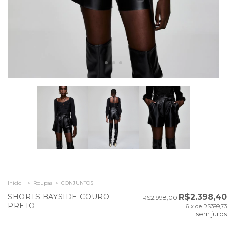
Início
>
Roupas
>
CONJUNTOS
SHORTS BAYSIDE COURO
R$2.398,40
R$2.998,00
PRETO
6
x de
R$399,73
sem juros