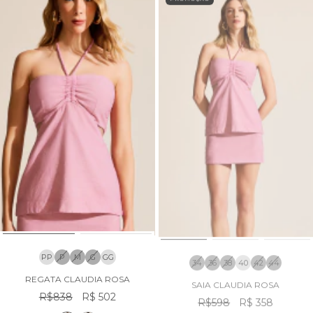
PP
P
M
G
GG
34
36
38
40
42
44
REGATA CLAUDIA ROSA
SAIA CLAUDIA ROSA
R$838
R$ 502
R$598
R$ 358