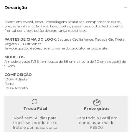
Descrição
Shorts em tweed, possui modelagem alfaiatada, comprimento curto,
pregas frontais, bolso faca, bolso costas, passantes duplos, fechamento
frontal por zíper, botão de segurança e colchetes.
PARTES
DE
CIMA
DO
LOOK
: Jaqueta Cecilia Verde, Regata Giu Preta,
Regata Giu Off White.
Se você gostou é só escrever o nome do produto na busca site.
MODELOS
A modelo veste P/36, tem busto de 88 cm, cintura de 70 cm e quadril de
96 cm.
COMPOSIÇÃO
100% Poliéster
Forro:
100% Acetato
Troca Fácil
Frete grátis
Você tem 30 dias para
Para todo o Brasil em
trocar seu produto, e o
compras acima de
frete é por nossa conta
R$900.