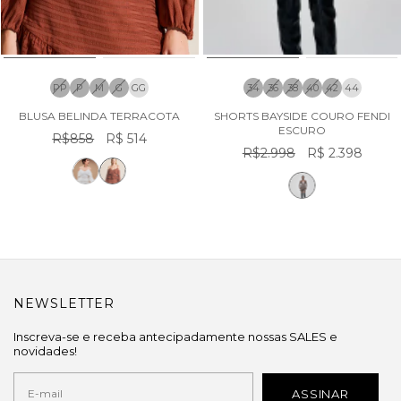
PP
P
M
G
GG
34
36
38
40
42
44
BLUSA BELINDA TERRACOTA
SHORTS BAYSIDE COURO FENDI
ESCURO
R$858
R$ 514
R$2.998
R$ 2.398
NEWSLETTER
Inscreva-se e receba antecipadamente nossas SALES e
novidades!