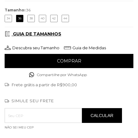
Tamanho:
36
34
36
38
40
42
44
GUIA DE TAMANHOS
Descubra seu Tamanho
Guia de Medidas
Compartilhe por WhatsApp
Frete grátis
a partir de
R$900,00
SIMULE SEU FRETE
Entregas para o CEP:
ALTERAR CEP
CALCULAR
NÃO SEI MEU CEP