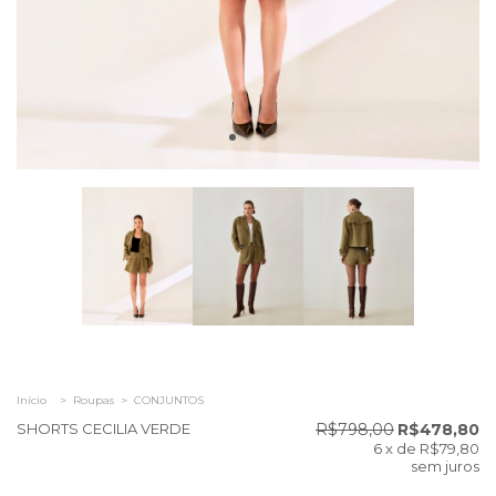
Início
>
Roupas
>
CONJUNTOS
SHORTS CECILIA VERDE
R$798,00
R$478,80
6
x de
R$79,80
sem juros