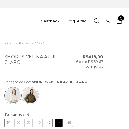
0
Cashback
Troque fácil
Início
>
Roupas
>
JEANS
SHORTS CELINA AZUL
R$418,00
6
x de
R$69,67
CLARO
sem juros
Variação de Cor:
SHORTS CELINA AZUL CLARO
Tamanho:
44
34
36
38
40
42
44
46