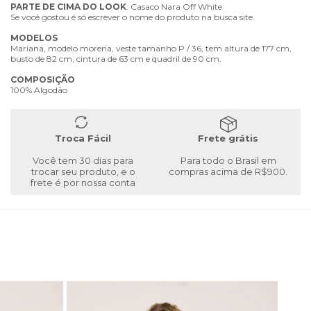
PARTE
DE
CIMA
DO
LOOK
: Casaco Nara Off White.
Se você gostou é só escrever o nome do produto na busca site.
MODELOS
Mariana, modelo morena, veste tamanho P / 36, tem altura de 177 cm,
busto de 82 cm, cintura de 63 cm e quadril de 90 cm.
COMPOSIÇÃO
100% Algodão
Troca Fácil
Frete grátis
Você tem 30 dias para
Para todo o Brasil em
trocar seu produto, e o
compras acima de R$900.
frete é por nossa conta