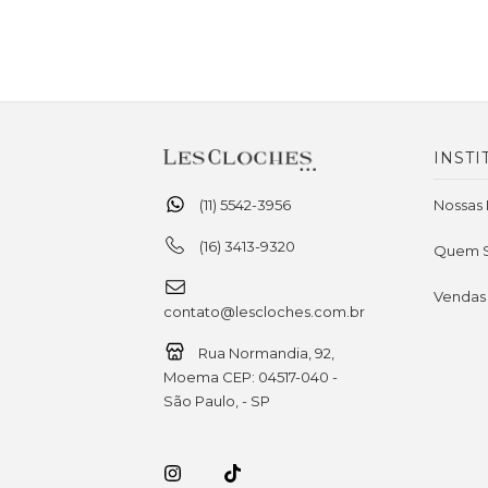
INSTI
(11) 5542-3956
Nossas 
(16) 3413-9320
Quem 
Vendas
contato@lescloches.com.br
Rua Normandia, 92,
Moema CEP: 04517-040 -
São Paulo, - SP