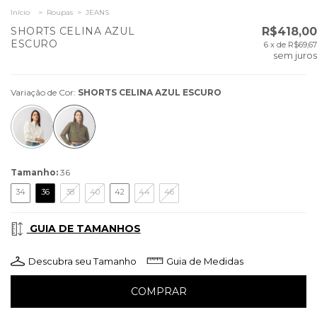
Início
>
Roupas
>
JEANS
SHORTS CELINA AZUL
R$418,00
ESCURO
6
x de
R$69,67
sem juros
Variação de Cor:
SHORTS CELINA AZUL ESCURO
Tamanho:
36
34
36
38
40
42
44
46
GUIA DE TAMANHOS
Descubra seu Tamanho
Guia de Medidas