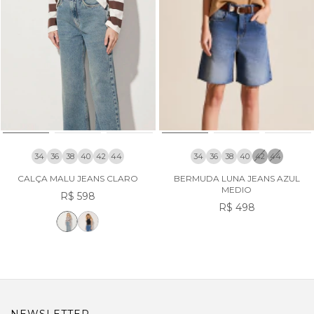
34
36
38
40
42
44
34
36
38
40
42
44
CALÇA MALU JEANS CLARO
BERMUDA LUNA JEANS AZUL
MEDIO
R$ 598
R$ 498
NEWSLETTER