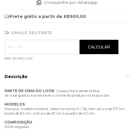
Compartilhe por WhatsApp
Frete grátis
a partir de
R$900,00
SIMULE SEU FRETE
Entregas para o CEP:
ALTERAR CEP
CALCULAR
NÃO SEI MEU CEP
Descrição
PARTE
DE
CIMA
DO
LOOK
: Casaco Nara Verde Militar.
Se você gostou é só escrever o nome do produto na busca site.
MODELOS
Mariana, modelo morena, veste tamanho P / 36, tem altura de 177 cm,
busto de 82 cm, cintura de 63 cm e quadril de 90 cm.
COMPOSIÇÃO
100% Algodão