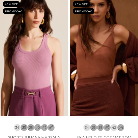
40
% OFF
40
% OFF
PROMOÇÃO
PROMOÇÃO
34
36
38
40
42
44
34
36
38
40
42
44
SHORTS JULIANA MARSALA
SAIA HELO TRICOT MARROM