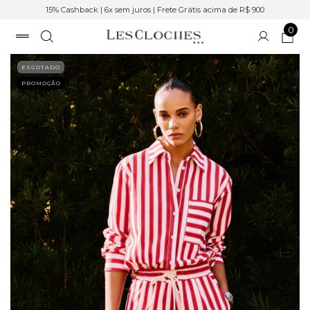
15% Cashback | 6x sem juros | Frete Grátis acima de R$ 900
0
ESGOTADO
PROMOÇÃO