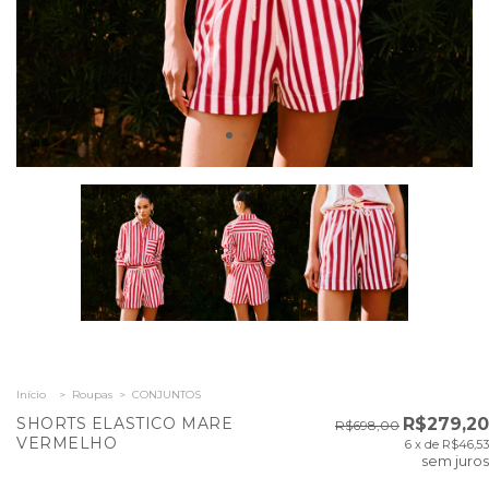
Início
>
Roupas
>
CONJUNTOS
SHORTS ELASTICO MARE
R$279,20
R$698,00
VERMELHO
6
x de
R$46,53
sem juros