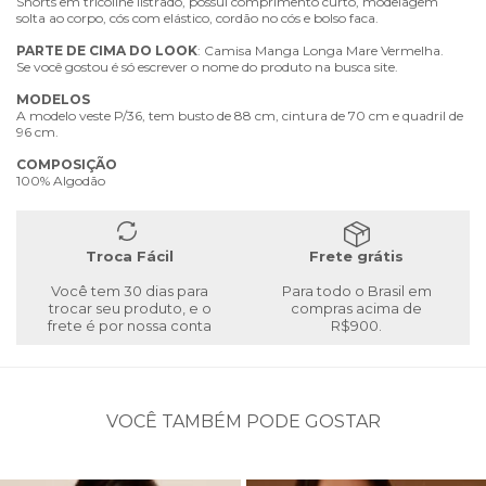
Shorts em tricoline listrado, possui comprimento curto, modelagem
solta ao corpo, cós com elástico, cordão no cós e bolso faca.
PARTE
DE
CIMA
DO
LOOK
: Camisa Manga Longa Mare Vermelha.
Se você gostou é só escrever o nome do produto na busca site.
MODELOS
A modelo veste P/36, tem busto de 88 cm, cintura de 70 cm e quadril de
96 cm.
COMPOSIÇÃO
100% Algodão
Troca Fácil
Frete grátis
Você tem 30 dias para
Para todo o Brasil em
trocar seu produto, e o
compras acima de
frete é por nossa conta
R$900.
VOCÊ TAMBÉM PODE GOSTAR