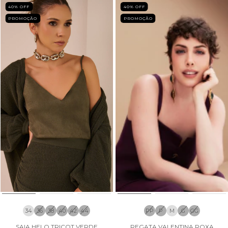
40
% OFF
40
% OFF
PROMOÇÃO
PROMOÇÃO
34
36
38
40
42
44
PP
P
M
G
GG
SAIA HELO TRICOT VERDE
REGATA VALENTINA ROXA