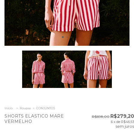
Início
>
Roupas
>
CONJUNTOS
SHORTS ELASTICO MARE
R$279,20
R$698,00
VERMELHO
6
x de
R$46,53
sem juros