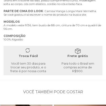
Shorts em tricoline listrado, possui comprimento curto, modelagem
solta ao corpo, cós com elástico, cordão no cós e bolso faca.
PARTE
DE
CIMA
DO
LOOK
: Camisa Manga Longa Mare Vermelha.
Se você gostou é só escrever o nome do produto na busca site.
MODELOS
A modelo veste P/36, tem busto de 88 cm, cintura de 70 cm e quadril de
96 cm.
COMPOSIÇÃO
100% Algodão
Troca Fácil
Frete grátis
Você tem 30 dias para
Para todo o Brasil em
trocar seu produto, e o
compras acima de
frete é por nossa conta
R$900.
VOCÊ TAMBÉM PODE GOSTAR