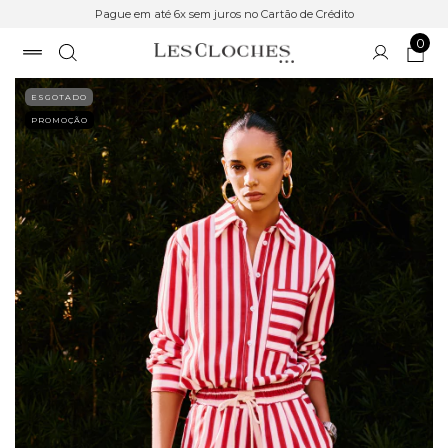
Pague em até 6x sem juros no Cartão de Crédito
0
ESGOTADO
PROMOÇÃO