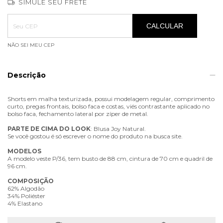
SIMULE SEU FRETE
Entregas para o CEP:
ALTERAR CEP
CALCULAR
NÃO SEI MEU CEP
Descrição
Shorts em malha texturizada, possui modelagem regular, comprimento
curto, pregas frontais, bolso faca e costas, viés contrastante aplicado no
bolso faca, fechamento lateral por zíper de metal.
PARTE
DE
CIMA
DO
LOOK
: Blusa Joy Natural.
Se você gostou é só escrever o nome do produto na busca site.
MODELOS
A modelo veste P/36, tem busto de 88 cm, cintura de 70 cm e quadril de
96 cm.
COMPOSIÇÃO
62% Algodão
34% Poliéster
4% Elastano