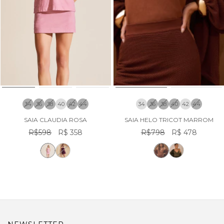
34
36
38
40
42
44
34
36
38
40
42
44
SAIA CLAUDIA ROSA
SAIA HELO TRICOT MARROM
R$598
R$ 358
R$798
R$ 478