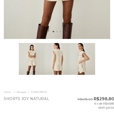
Início
>
Roupas
>
CONJUNTOS
SHORTS JOY NATURAL
R$298,80
R$498,00
6
x de
R$49,80
sem juros