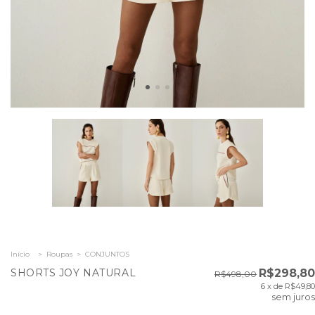
Início
>
Roupas
>
CONJUNTOS
SHORTS JOY NATURAL
R$298,80
R$498,00
6
x de
R$49,80
sem juros