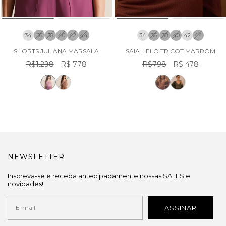
34
36
38
40
42
44
34
36
38
40
42
44
SHORTS JULIANA MARSALA
SAIA HELO TRICOT MARROM
R$1.298
R$ 778
R$798
R$ 478
NEWSLETTER
Inscreva-se e receba antecipadamente nossas SALES e
novidades!