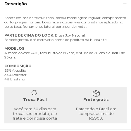
Descrição
Shorts em malha texturizada, possui modelagem regular, comprimento
curto, pregas frontais, bolso faca e costas, viés contrastante aplicado no
bolso faca, fechamento lateral por zíper de metal.
PARTE
DE
CIMA
DO
LOOK
: Blusa Joy Natural.
Se você gostou é só escrever o nome do produto na busca site.
MODELOS
A modelo veste P/36, tem busto de 88 cm, cintura de 70 cm e quadril de
96 cm.
COMPOSIÇÃO
62% Algodão
34% Poliéster
4% Elastano
Troca Fácil
Frete grátis
Você tem 30 dias para
Para todo o Brasil em
trocar seu produto, e o
compras acima de
frete é por nossa conta
R$900.