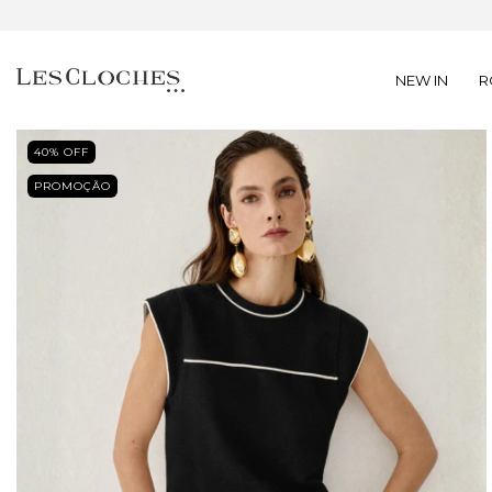
NEW IN
R
40
% OFF
PROMOÇÃO