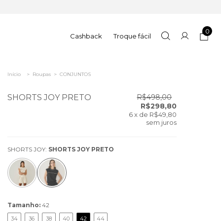
0
Cashback
Troque fácil
Início
>
Roupas
>
CONJUNTOS
SHORTS JOY PRETO
R$498,00
R$298,80
6
x de
R$49,80
sem juros
SHORTS JOY:
SHORTS JOY PRETO
Tamanho:
42
34
36
38
40
42
44