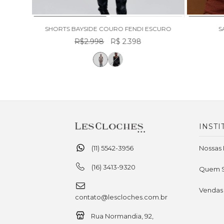
SHORTS BAYSIDE COURO FENDI ESCURO
S
R$2.998
R$ 2.398
INSTI
(11) 5542-3956
Nossas 
(16) 3413-9320
Quem 
Vendas
contato@lescloches.com.br
Rua Normandia, 92,