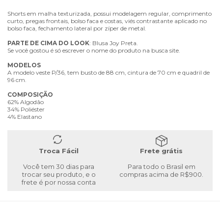
Shorts em malha texturizada, possui modelagem regular, comprimento
curto, pregas frontais, bolso faca e costas, viés contrastante aplicado no
bolso faca, fechamento lateral por zíper de metal.
PARTE
DE
CIMA
DO
LOOK
: Blusa Joy Preta.
Se você gostou é só escrever o nome do produto na busca site.
MODELOS
A modelo veste P/36, tem busto de 88 cm, cintura de 70 cm e quadril de
96 cm.
COMPOSIÇÃO
62% Algodão
34% Poliéster
4% Elastano
Troca Fácil
Frete grátis
Você tem 30 dias para
Para todo o Brasil em
trocar seu produto, e o
compras acima de R$900.
frete é por nossa conta