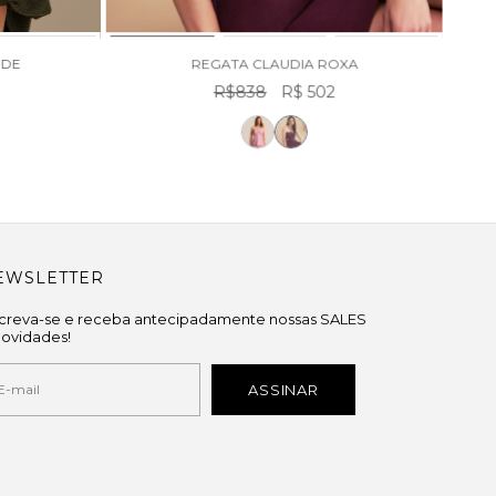
RDE
REGATA CLAUDIA ROXA
R$838
R$ 502
EWSLETTER
screva-se e receba antecipadamente nossas SALES
novidades!