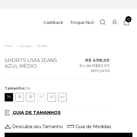
0
Cashback
Troque fácil
Início
>
Roupas
>
JEANS
SHORTS LIVIA JEANS
R$ 498,00
6
x de
R$83,00
AZUL MÉDIO
sem juros
Tamanho:
34
34
36
38
40
42
44
GUIA DE TAMANHOS
Descubra seu Tamanho
Guia de Medidas