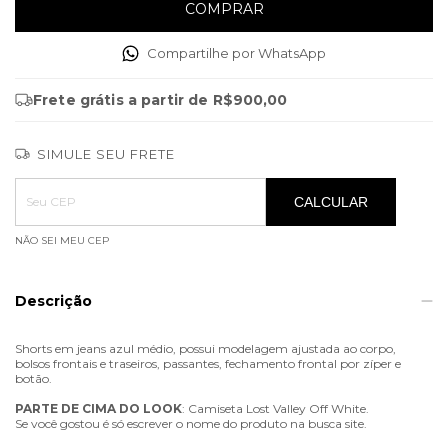
Compartilhe por WhatsApp
Frete grátis
a partir de
R$900,00
SIMULE SEU FRETE
Entregas para o CEP:
ALTERAR CEP
CALCULAR
NÃO SEI MEU CEP
Descrição
Shorts em jeans azul médio, possui modelagem ajustada ao corpo,
bolsos frontais e traseiros, passantes, fechamento frontal por zíper e
botão.
PARTE
DE
CIMA
DO
LOOK
: Camiseta Lost Valley Off White.
Se você gostou é só escrever o nome do produto na busca site.