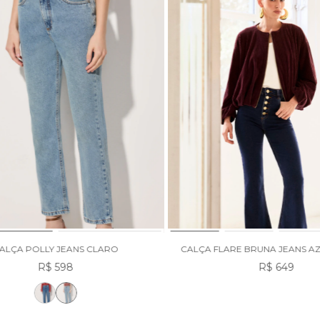
ALÇA POLLY JEANS CLARO
CALÇA FLARE BRUNA JEANS A
R$ 598
R$ 649