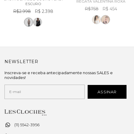
ESCURO
R$758
R$ 454
R$2.998
R$ 2.398
NEWSLETTER
Inscreva-se e receba antecipadamente nossas SALES e
novidades!
(11) 5542-3956