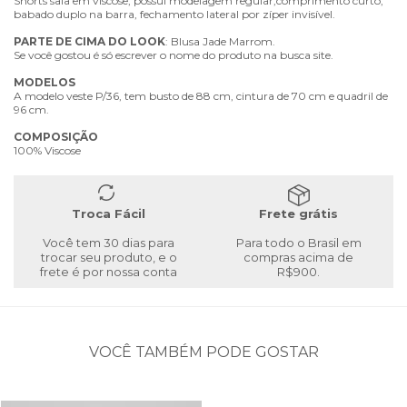
Shorts saia em viscose, possui modelagem regular,comprimento curto,
babado duplo na barra, fechamento lateral por zíper invisível.
PARTE
DE
CIMA
DO
LOOK
: Blusa Jade Marrom.
Se você gostou é só escrever o nome do produto na busca site.
MODELOS
A modelo veste P/36, tem busto de 88 cm, cintura de 70 cm e quadril de
96 cm.
COMPOSIÇÃO
100% Viscose
Troca Fácil
Frete grátis
Você tem 30 dias para
Para todo o Brasil em
trocar seu produto, e o
compras acima de
frete é por nossa conta
R$900.
VOCÊ TAMBÉM PODE GOSTAR