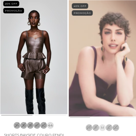
20
% OFF
40
% OFF
PROMOÇÃO
PROMOÇÃO
34
36
38
40
42
44
PP
P
M
G
GG
SHORTS BAYSIDE COURO FENDI
REGATA VALENTINA ROXA