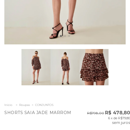
Início
>
Roupas
>
CONJUNTOS
SHORTS SAIA JADE MARROM
R$ 478,80
R$798,00
6
x de
R$79,80
sem juros