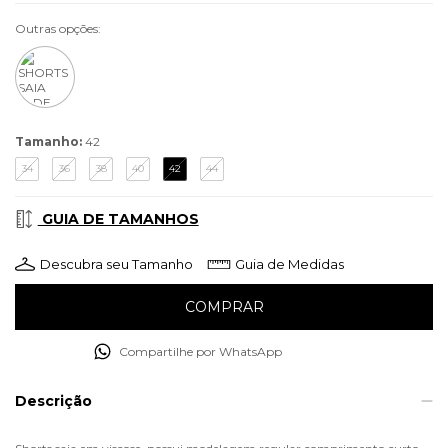
Outras opções:
Tamanho:
42
34
36
38
40
42
44
GUIA DE TAMANHOS
Descubra seu Tamanho
Guia de Medidas
Compartilhe por WhatsApp
Descrição