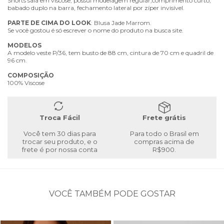
Shorts saia em viscose, possui modelagem regular,comprimento curto,
babado duplo na barra, fechamento lateral por zíper invisível.
PARTE
DE
CIMA
DO
LOOK
: Blusa Jade Marrom.
Se você gostou é só escrever o nome do produto na busca site.
MODELOS
A modelo veste P/36, tem busto de 88 cm, cintura de 70 cm e quadril de
96 cm.
COMPOSIÇÃO
100% Viscose
Troca Fácil
Frete grátis
Você tem 30 dias para
Para todo o Brasil em
trocar seu produto, e o
compras acima de
frete é por nossa conta
R$900.
VOCÊ TAMBÉM PODE GOSTAR