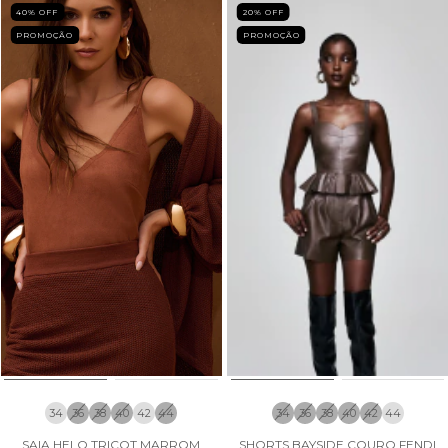
40
% OFF
20
% OFF
PROMOÇÃO
PROMOÇÃO
34
36
38
40
42
44
34
36
38
40
42
44
SAIA HELO TRICOT MARROM
SHORTS BAYSIDE COURO FENDI