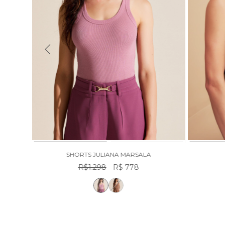
SHORTS JULIANA MARSALA
R$1.298
R$ 778