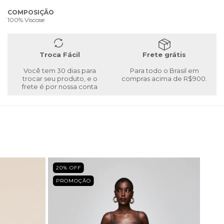
COMPOSIÇÃO
100% Viscose
Troca Fácil
Frete grátis
Você tem 30 dias para
Para todo o Brasil em
trocar seu produto, e o
compras acima de R$900.
frete é por nossa conta
20
% OFF
PROMOÇÃO
40
%
PRO