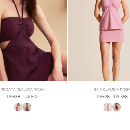
REGATA CLAUDIA ROXA
SAIA CLAUDIA ROS
R$838
R$ 502
R$598
R$ 358