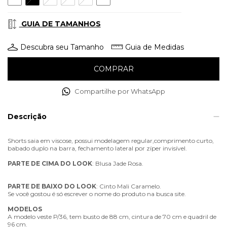
GUIA DE TAMANHOS
Descubra seu Tamanho
Guia de Medidas
Compartilhe por WhatsApp
Descrição
Shorts saia em viscose, possui modelagem regular,comprimento curto,
babado duplo na barra, fechamento lateral por zíper invisível.
PARTE
DE
CIMA
DO
LOOK
: Blusa Jade Rosa.
PARTE
DE
BAIXO
DO
LOOK
: Cinto Mali Caramelo.
Se você gostou é só escrever o nome do produto na busca site.
MODELOS
A modelo veste P/36, tem busto de 88 cm, cintura de 70 cm e quadril de
96 cm.