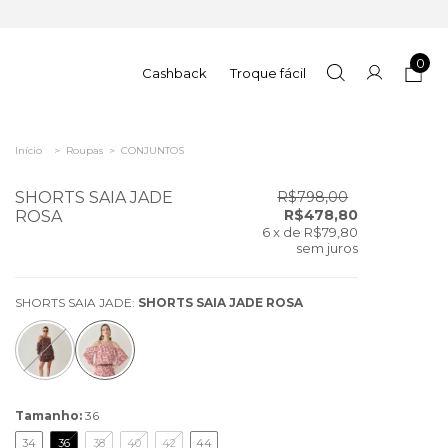
0
Cashback
Troque fácil
Início
>
Roupas
>
CONJUNTOS
SHORTS SAIA JADE
R$798,00
R$478,80
ROSA
6
x de
R$79,80
sem juros
SHORTS SAIA JADE:
SHORTS SAIA JADE ROSA
Tamanho:
36
34
36
38
40
42
44