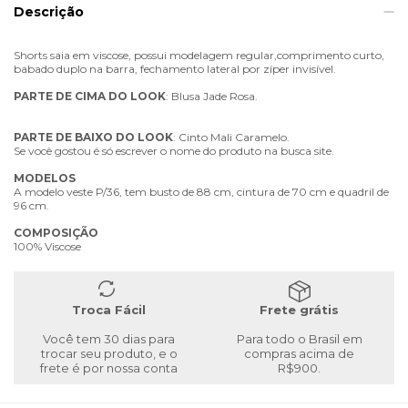
Descrição
Shorts saia em viscose, possui modelagem regular,comprimento curto,
babado duplo na barra, fechamento lateral por zíper invisível.
PARTE
DE
CIMA
DO
LOOK
: Blusa Jade Rosa.
PARTE
DE
BAIXO
DO
LOOK
: Cinto Mali Caramelo.
Se você gostou é só escrever o nome do produto na busca site.
MODELOS
A modelo veste P/36, tem busto de 88 cm, cintura de 70 cm e quadril de
96 cm.
COMPOSIÇÃO
100% Viscose
Troca Fácil
Frete grátis
Você tem 30 dias para
Para todo o Brasil em
trocar seu produto, e o
compras acima de
frete é por nossa conta
R$900.