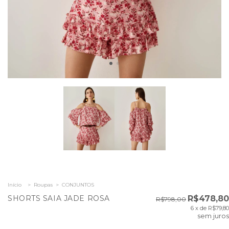
Início
>
Roupas
>
CONJUNTOS
SHORTS SAIA JADE ROSA
R$478,80
R$798,00
6
x de
R$79,80
sem juros