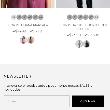
34
36
38
40
42
44
34
36
38
40
42
44
SHORTS JULIANA MARSALA
SHORTS BAYSIDE COURO FENDI
ESCURO
R$1.298
R$ 778
R$2.998
R$ 2.398
NEWSLETTER
Inscreva-se e receba antecipadamente nossas SALES e
novidades!